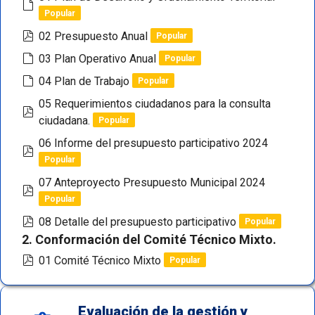
default
Popular
pdf
02 Presupuesto Anual
Popular
default
03 Plan Operativo Anual
Popular
default
04 Plan de Trabajo
Popular
05 Requerimientos ciudadanos para la consulta
pdf
ciudadana.
Popular
06 Informe del presupuesto participativo 2024
pdf
Popular
07 Anteproyecto Presupuesto Municipal 2024
pdf
Popular
pdf
08 Detalle del presupuesto participativo
Popular
2. Conformación del Comité Técnico Mixto.
pdf
01 Comité Técnico Mixto
Popular
Evaluación de la gestión y