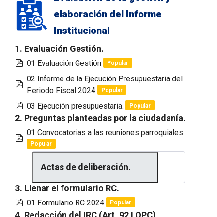
elaboración del Informe
Institucional
1. Evaluación Gestión.
pdf
01 Evaluación Gestión
Popular
02 Informe de la Ejecución Presupuestaria del
pdf
Periodo Fiscal 2024
Popular
pdf
03 Ejecución presupuestaria.
Popular
2. Preguntas planteadas por la ciudadanía.
01 Convocatorias a las reuniones parroquiales
pdf
Popular
Actas de deliberación.
3. Llenar el formulario RC.
pdf
01 Formulario RC 2024
Popular
4. Redacción del IRC (Art. 92 LOPC).