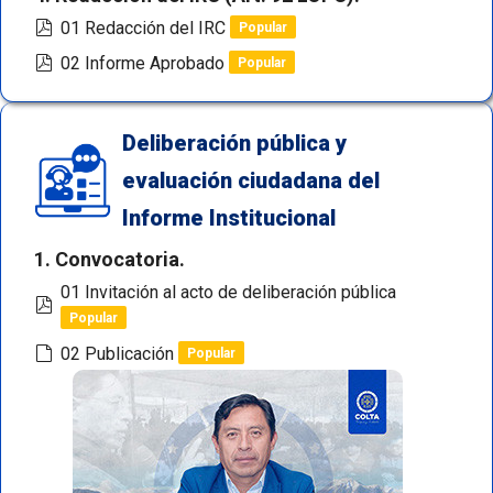
pdf
01 Redacción del IRC
Popular
pdf
02 Informe Aprobado
Popular
Deliberación pública y
evaluación ciudadana del
Informe Institucional
1. Convocatoria.
01 Invitación al acto de deliberación pública
pdf
Popular
default
02 Publicación
Popular