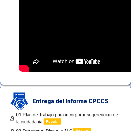
Entrega del Informe CPCCS
01 Plan de Trabajo para incorporar sugerencias de
pdf
la ciudadanía
Popular
pdf
Popular