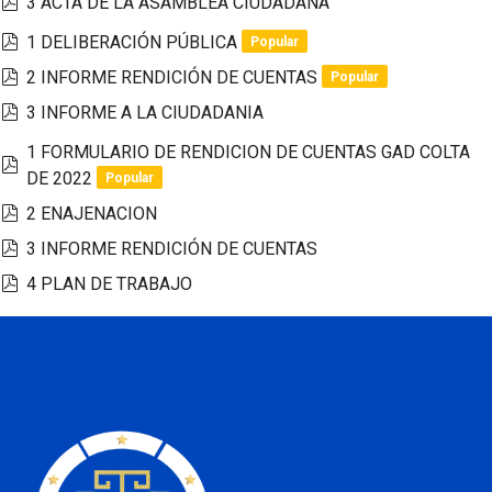
pdf
3 ACTA DE LA ASAMBLEA CIUDADANA
pdf
1 DELIBERACIÓN PÚBLICA
Popular
pdf
2 INFORME RENDICIÓN DE CUENTAS
Popular
pdf
3 INFORME A LA CIUDADANIA
1 FORMULARIO DE RENDICION DE CUENTAS GAD COLTA
pdf
DE 2022
Popular
pdf
2 ENAJENACION
pdf
3 INFORME RENDICIÓN DE CUENTAS
pdf
4 PLAN DE TRABAJO