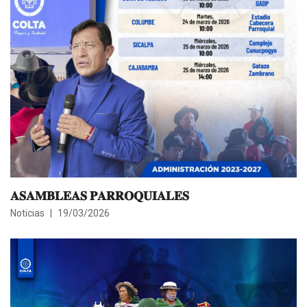
𝐀𝐒𝐀𝐌𝐁𝐋𝐄𝐀𝐒 𝐏𝐀𝐑𝐑𝐎𝐐𝐔𝐈𝐀𝐋𝐄𝐒
Noticias
19/03/2026