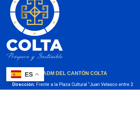
GADM DEL CANTÓN COLTA
ES
Dirección:
 Frente a la Plaza Cultural "Juan Velasco entre 2 
de Agosto y Riobamba Antiguo
Teléfono
:  593 (03) 3700890
Correo
: municipio@gadcolta.gob.ec
Horario de atención:
 Lunes a Viernes 7H30 a 17H00