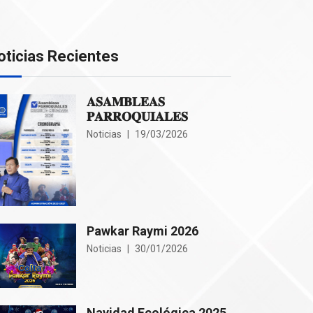
oticias Recientes
𝐀𝐒𝐀𝐌𝐁𝐋𝐄𝐀𝐒
𝐏𝐀𝐑𝐑𝐎𝐐𝐔𝐈𝐀𝐋𝐄𝐒
Noticias
19/03/2026
Pawkar Raymi 2026
Noticias
30/01/2026
Navidad Ecológica 2025