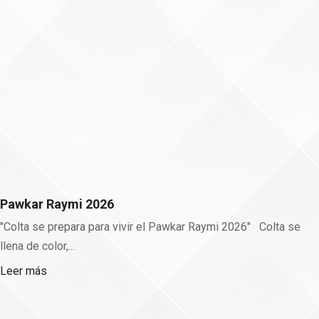
𝐀𝐒𝐀𝐌𝐁𝐋𝐄𝐀𝐒 𝐏𝐀𝐑𝐑𝐎𝐐𝐔𝐈𝐀𝐋𝐄𝐒
Asambleas Parroquiales Consulta Ciudadana 2026 El
GAD Municipal de Colta invita a toda la ciudadanía a
participar activamente en las Asambleas...