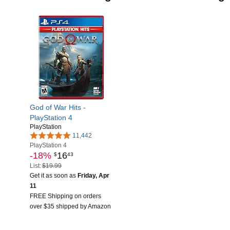
God of War Hits -
PlayStation 4
PlayStation
11,442
PlayStation 4
-18%
16
$
43
List:
$19.99
Get it as soon as
Friday, Apr
11
FREE Shipping on orders
over $35 shipped by Amazon