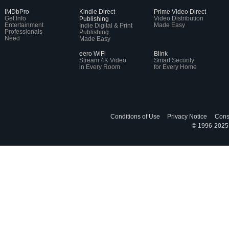
IMDbPro
Kindle Direct
Prime Video Direct
Get Info
Video Distribution
Publishing
Entertainment
Made Easy
Indie Digital & Print
Professionals
Publishing
Need
Made Easy
eero WiFi
Blink
Stream 4K Video
Smart Security
in Every Room
for Every Home
Conditions of Use
Privacy Notice
Cons
© 1996-2025, 