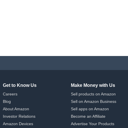
Get to Know Us
Make Money with Us
Careers
Sell products on Amazon
Blog
Sell on Amazon Business
About Amazon
Sell apps on Amazon
Investor Relations
Become an Affiliate
Amazon Devices
Advertise Your Products