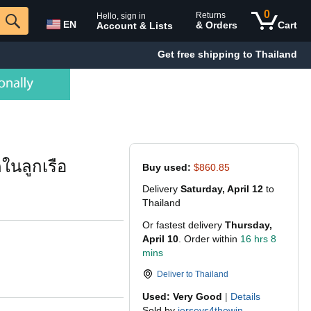
0
Returns
Hello, sign in
EN
& Orders
Cart
Account & Lists
Get free shipping to Thailand
ดในลูกเรือ
Buy used:
$860.85
Delivery
Saturday, April 12
to
Thailand
Or fastest delivery
Thursday,
April 10
. Order within
16 hrs 8
mins
Deliver to
Thailand
Used: Very Good
|
Details
Sold by
jerseys4thewin