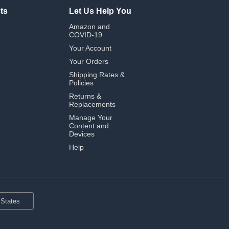
ts
Let Us Help You
Amazon and
COVID-19
Your Account
Your Orders
Shipping Rates &
Policies
Returns &
Replacements
Manage Your
Content and
Devices
Help
 States