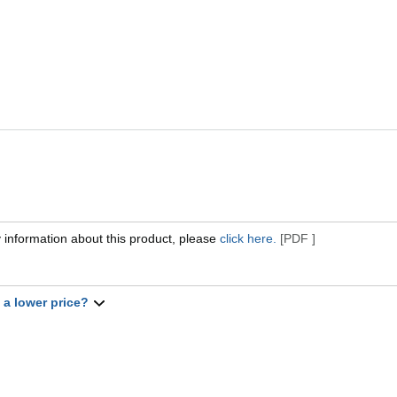
 information about this product, please
click here.
[PDF ]
t a lower price?