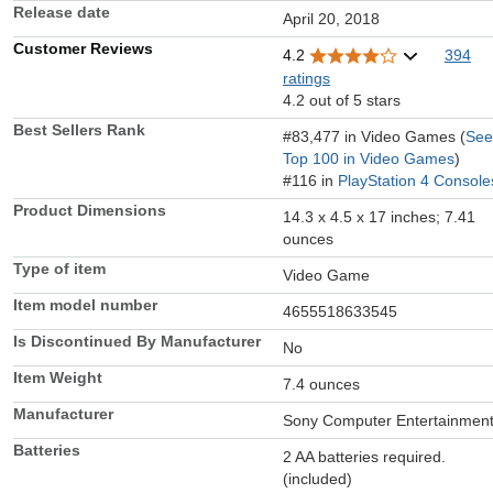
Release date
April 20, 2018
Customer Reviews
4.2
394
ratings
4.2 out of 5 stars
Best Sellers Rank
#83,477 in Video Games (
See
Top 100 in Video Games
)
#116 in
PlayStation 4 Console
Product Dimensions
14.3 x 4.5 x 17 inches; 7.41
ounces
Type of item
Video Game
Item model number
4655518633545
Is Discontinued By Manufacturer
No
Item Weight
7.4 ounces
Manufacturer
Sony Computer Entertainmen
Batteries
2 AA batteries required.
(included)