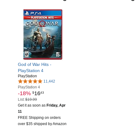
God of War Hits -
PlayStation 4
PlayStation
11,442
PlayStation 4
-18%
16
$
43
List:
$19.99
Get it as soon as
Friday, Apr
11
FREE Shipping on orders
over $35 shipped by Amazon