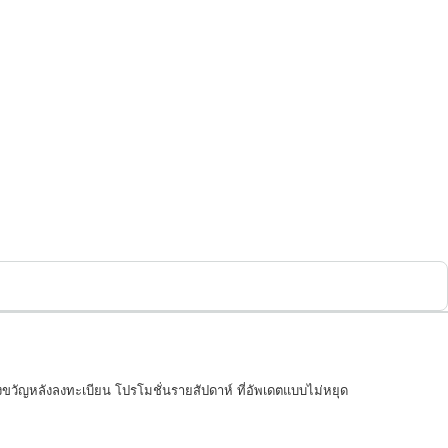
งขวัญหลังลงทะเบียน โปรโมชั่นรายสัปดาห์ ที่อัพเดตแบบไม่หยุด