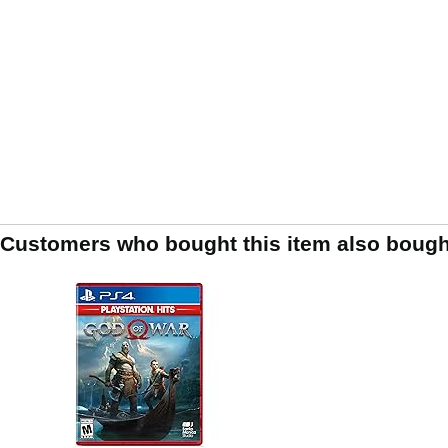
Customers who bought this item also bough