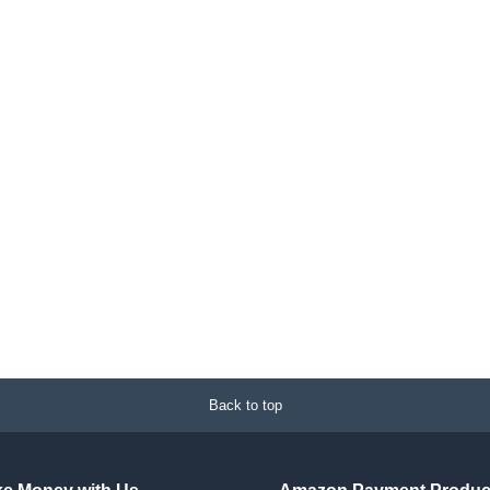
Back to top