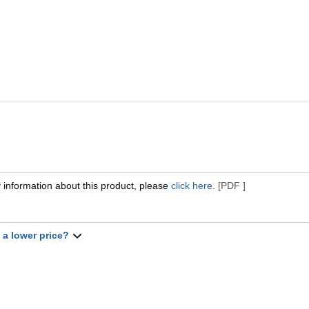
 information about this product, please
click here.
[PDF ]
t a lower price?