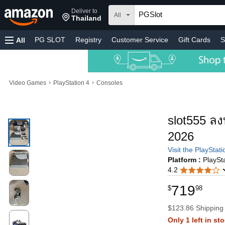
Deliver to
All
Thailand
PG SLOT
Registry
Customer Service
Gift Cards
S
All
›
›
Video Games
PlayStation 4
Consoles
slot555 ลง
2026
Visit the PlayStat
Platform :
PlaySt
4.2
719
$
98
$123.86 Shipping
Only 1 left in st