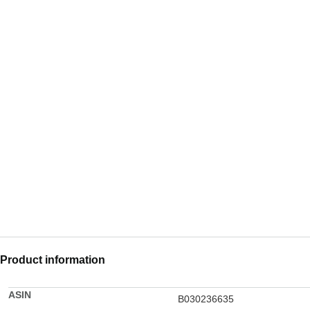
Product information
ASIN
B030236635