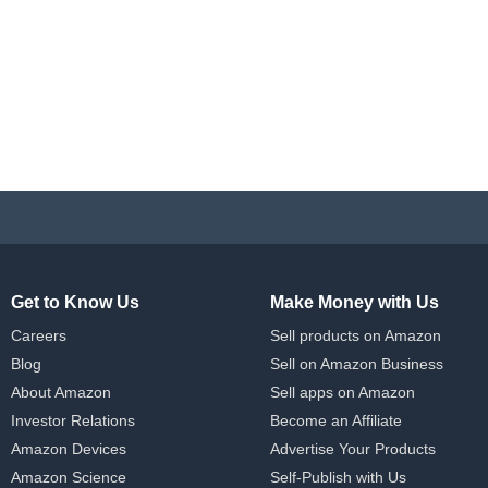
Get to Know Us
Make Money with Us
Careers
Sell products on Amazon
Blog
Sell on Amazon Business
About Amazon
Sell apps on Amazon
Investor Relations
Become an Affiliate
Amazon Devices
Advertise Your Products
Amazon Science
Self-Publish with Us