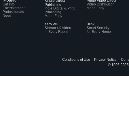
IMDbPro
Kindle Direct
Prime Video Direct
Get Info
Video Distribution
Publishing
Entertainment
Made Easy
Indie Digital & Print
Professionals
Publishing
Need
Made Easy
eero WiFi
Blink
Stream 4K Video
Smart Security
in Every Room
for Every Home
Conditions of Use
Privacy Notice
Cons
© 1996-2025, 