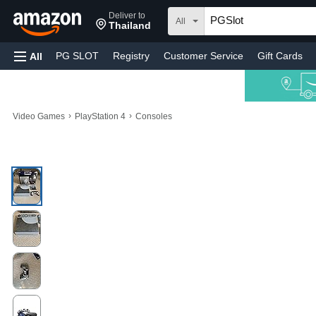
Deliver to
All
Thailand
PG SLOT
Registry
Customer Service
Gift Cards
All
›
›
Video Games
PlayStation 4
Consoles