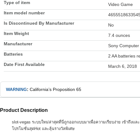
Type of item
Video Game
Item model number
465551863354
Is Discontinued By Manufacturer
No
Item Weight
7.4 ounces
Manufacturer
Sony Computer 
Batteries
2 AA batteries r
Date First Available
March 6, 2018
WARNING
:
California’s Proposition 65
Product Description
slot-vegas ระบบใหม่ล่าสุดที่นี่ถูกออกแบบมาเพื่อความเรียบง่าย เข้าถึงแ
โปรโมชั่นสุดHot และลุ้นรางวัลพิเศษ