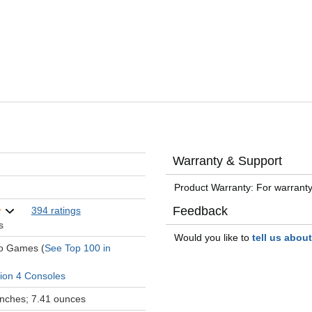
Warranty & Support
Product Warranty: For warranty
Feedback
394 ratings
s
Would you like to
tell us abou
eo Games (
See Top 100 in
tion 4 Consoles
 inches; 7.41 ounces