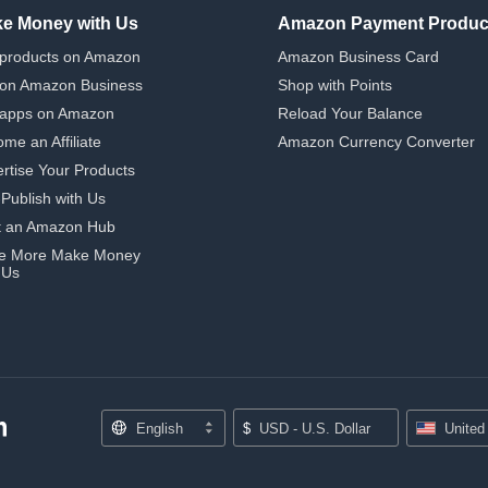
e Money with Us
Amazon Payment Produc
 products on Amazon
Amazon Business Card
 on Amazon Business
Shop with Points
 apps on Amazon
Reload Your Balance
me an Affiliate
Amazon Currency Converter
rtise Your Products
-Publish with Us
t an Amazon Hub
e More Make Money
 Us
English
$
USD - U.S. Dollar
United