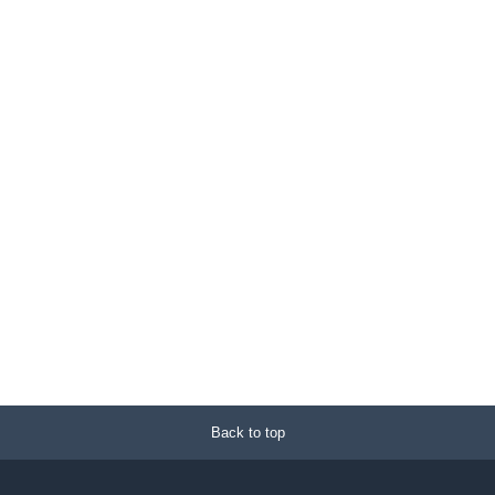
Back to top