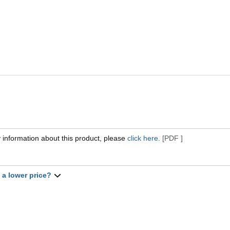
 information about this product, please
click here.
[PDF ]
t a lower price?