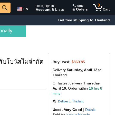
0
Returns
Hello, sign in
EN
& Orders
Cart
Account & Lists
Get free shipping to Thailand
รับโบนัสไม่จำกัด
Buy used:
$860.85
Delivery
Saturday, April 12
to
Thailand
Or fastest delivery
Thursday,
April 10
. Order within
16 hrs 8
mins
Deliver to
Thailand
Used: Very Good
|
Details
Sold by
jerseys4thewin