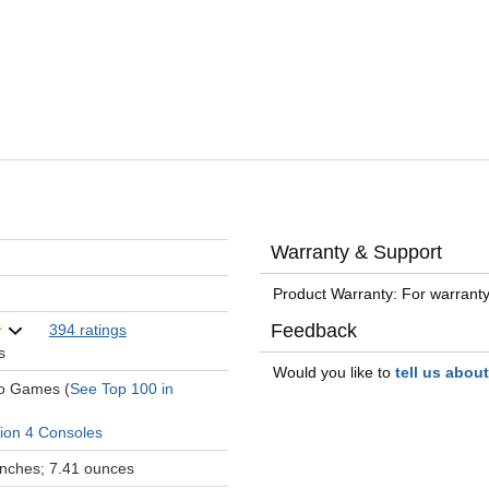
Warranty & Support
Product Warranty: For warranty
Feedback
394 ratings
s
Would you like to
tell us abou
eo Games (
See Top 100 in
tion 4 Consoles
 inches; 7.41 ounces