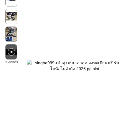
2 VIDEOS