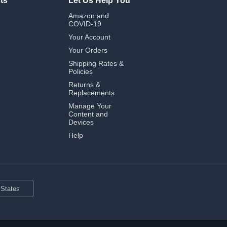
ts
Let Us Help You
Amazon and
COVID-19
Your Account
Your Orders
Shipping Rates &
Policies
Returns &
Replacements
Manage Your
Content and
Devices
Help
 States