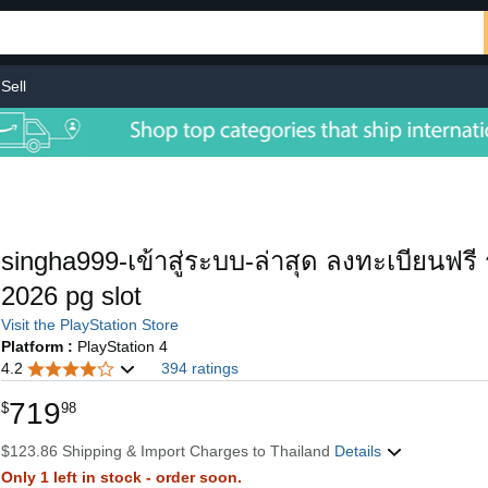
Sell
singha999-เข้าสู่ระบบ-ล่าสุด ลงทะเบียนฟรี 
2026 pg slot
Visit the PlayStation Store
Platform :
PlayStation 4
4.2
394 ratings
719
$
98
$123.86 Shipping & Import Charges to Thailand
Details
Only 1 left in stock - order soon.