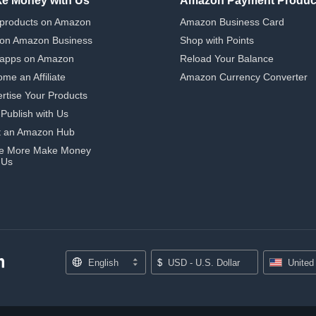
e Money with Us
Amazon Payment Produc
 products on Amazon
Amazon Business Card
 on Amazon Business
Shop with Points
 apps on Amazon
Reload Your Balance
me an Affiliate
Amazon Currency Converter
rtise Your Products
-Publish with Us
t an Amazon Hub
e More Make Money
 Us
English
$
USD - U.S. Dollar
United