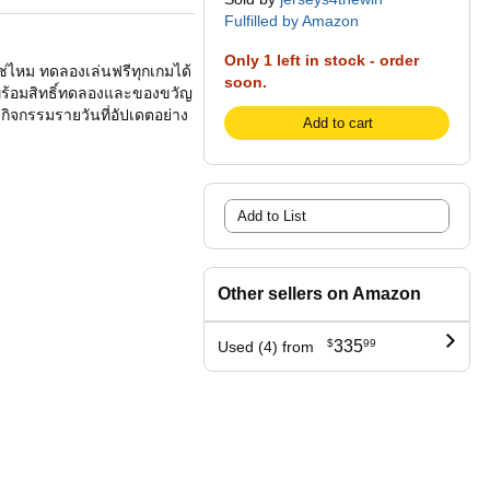
Fulfilled by Amazon
Only 1 left in stock - order
ใช่ไหม ทดลองเล่นฟรีทุกเกมได้
soon.
ีฬา พร้อมสิทธิ์ทดลองและของขวัญ
มกิจกรรมรายวันที่อัปเดตอย่าง
Add to cart
Add to List
Other sellers on Amazon
$
335
99
Used (4) from