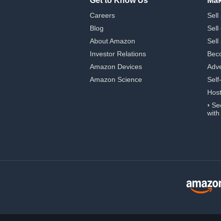
Get to Know Us
Mak
Careers
Sell
Blog
Sell
About Amazon
Sell
Investor Relations
Beco
Amazon Devices
Adve
Amazon Science
Self
Hos
›
Se
with