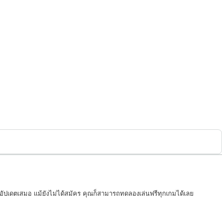
ี่อัปเดตเสมอ แม้ยังไม่ได้สมัคร คุณก็สามารถทดลองเล่นฟรีทุกเกมได้เลย