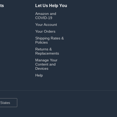
ts
Let Us Help You
Amazon and
COVID-19
Your Account
Your Orders
Shipping Rates &
Policies
Returns &
Replacements
Manage Your
Content and
Devices
Help
 States