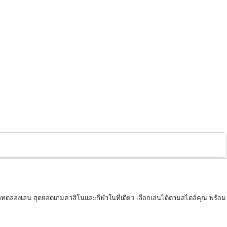
ทดลองเล่น สุดยอดเกมคาสิโนและกีฬาในที่เดียว เลือกเล่นได้ตามสไตล์คุณ พร้อม