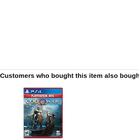
Customers who bought this item also bough