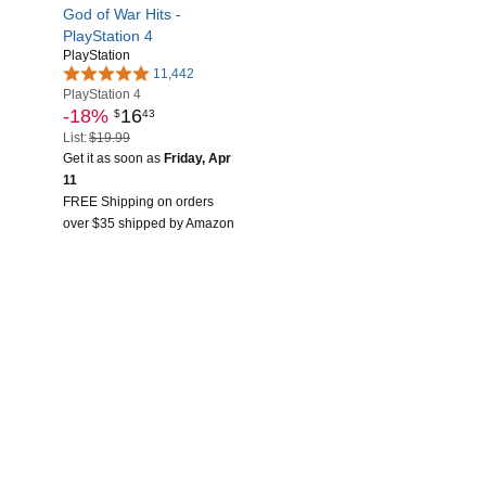
God of War Hits -
PlayStation 4
PlayStation
11,442
PlayStation 4
-18%
16
$
43
List:
$19.99
Get it as soon as
Friday, Apr
11
FREE Shipping on orders
over $35 shipped by Amazon