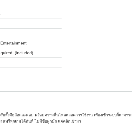
5
Entertainment
equired. (included)
งรับทั้งมือถือและคอม พร้อมความลื่นไหลตลอดการใช้งาน เพียงเข้าระบบก็สามารถ
รีทุกเกมได้ทันที ไม่มีข้อผูกมัด แค่คลิกเข้ามา