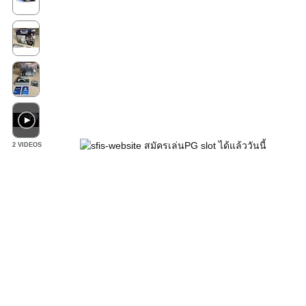
2 VIDEOS