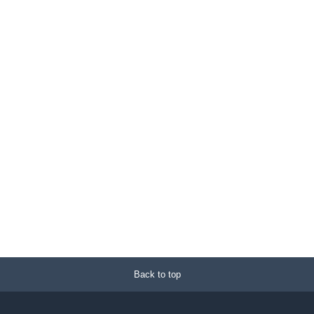
Back to top