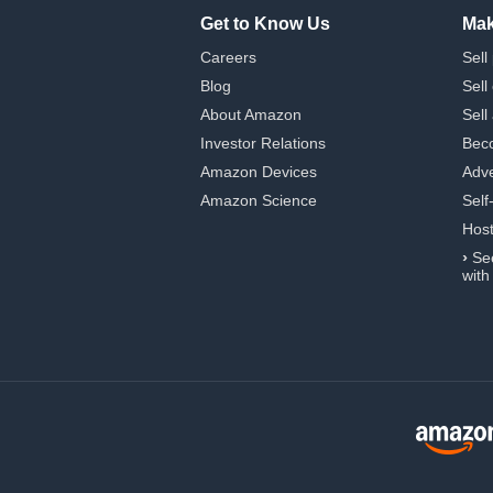
Get to Know Us
Mak
Careers
Sell
Blog
Sell
About Amazon
Sell
Investor Relations
Beco
Amazon Devices
Adve
Amazon Science
Self
Hos
›
Se
with