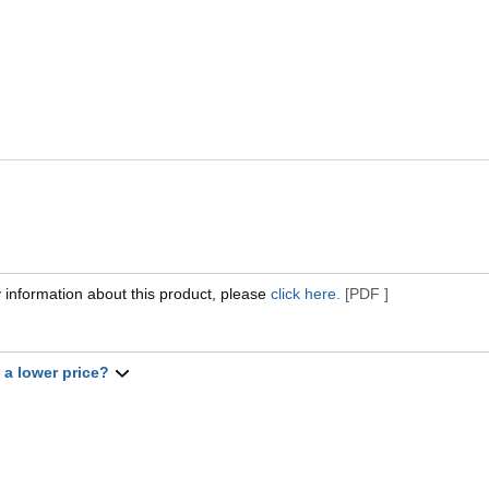
 information about this product, please
click here.
[PDF ]
t a lower price?