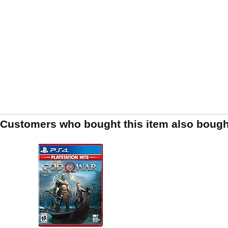
Customers who bought this item also bough