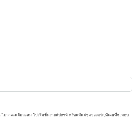
 ไม่ว่าจะแต้มสะสม โปรโมชั่นรายสัปดาห์ หรือแม้แต่ชุดของขวัญพิเศษที่จะมอบ