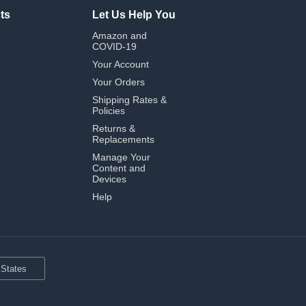
ts
Let Us Help You
Amazon and
COVID-19
Your Account
Your Orders
Shipping Rates &
Policies
Returns &
Replacements
Manage Your
Content and
Devices
Help
 States