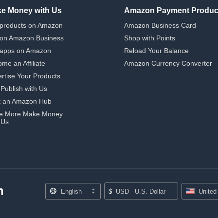
e Money with Us
Amazon Payment Produc
 products on Amazon
Amazon Business Card
 on Amazon Business
Shop with Points
 apps on Amazon
Reload Your Balance
me an Affiliate
Amazon Currency Converter
rtise Your Products
-Publish with Us
t an Amazon Hub
e More Make Money
 Us
English
$
USD - U.S. Dollar
United