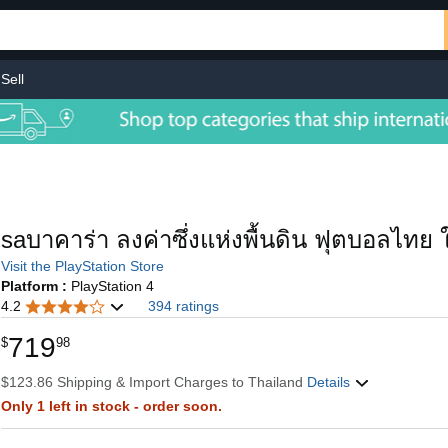
Sell
saบาคาร่า ลงค่าซึ่งแห่งพื้นดิน ฟุตบอลไทย
Visit the PlayStation Store
Platform :
PlayStation 4
4.2
394 ratings
719
$
98
$123.86 Shipping & Import Charges to Thailand
Details
Only 1 left in stock - order soon.