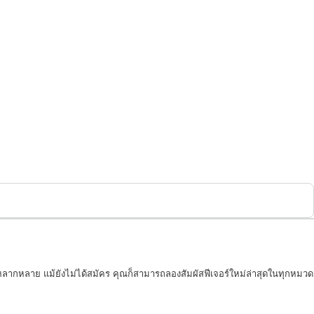
าหลากหลาย แม้ยังไม่ได้สมัคร คุณก็สามารถลองสัมผัสฟีเจอร์ใหม่ล่าสุดในทุกหมวด