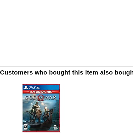
Customers who bought this item also bough