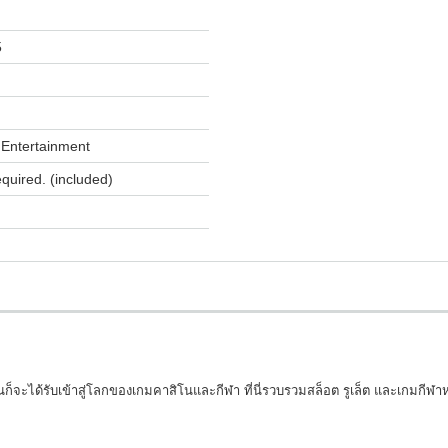
5
Entertainment
equired. (included)
ณก็จะได้รับเข้าสู่โลกของเกมคาสิโนและกีฬา ที่นี่รวบรวมสล็อต รูเล็ต และเกมกีฬ