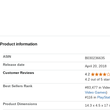
Product information
ASIN
B030236635
Release date
April 20, 2018
Customer Reviews
4.2
4.2 out of 5 star
Best Sellers Rank
#83,477 in Vid
Video Games
)
#116 in
PlaySta
Product Dimensions
14.3 x 4.5 x 17