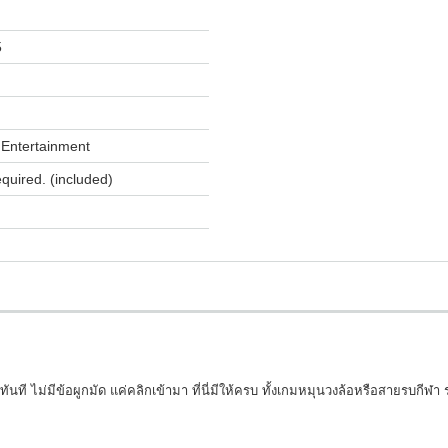
5
Entertainment
equired. (included)
 ไม่มีข้อผูกมัด แค่คลิกเข้ามา ที่นี่มีให้ครบ ทั้งเกมหมุนวงล้อหรือสายรบกีฬา ระ