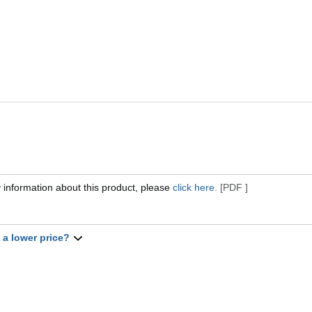
 information about this product, please
click here.
[PDF ]
t a lower price?