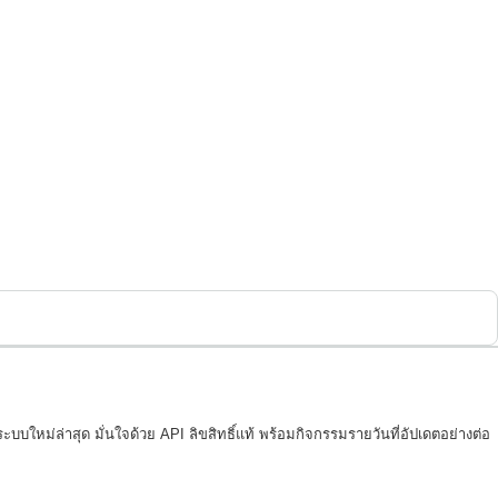
บบใหม่ล่าสุด มั่นใจด้วย API ลิขสิทธิ์แท้ พร้อมกิจกรรมรายวันที่อัปเดตอย่างต่อ