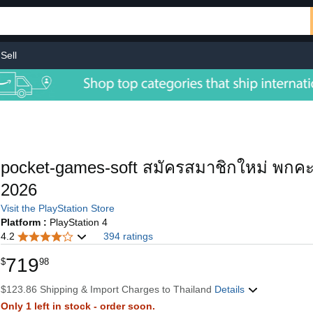
Sell
pocket-games-soft สมัครสมาชิกใหม่ พก
2026
Visit the PlayStation Store
Platform :
PlayStation 4
4.2
394 ratings
719
$
98
$123.86 Shipping & Import Charges to Thailand
Details
Only 1 left in stock - order soon.