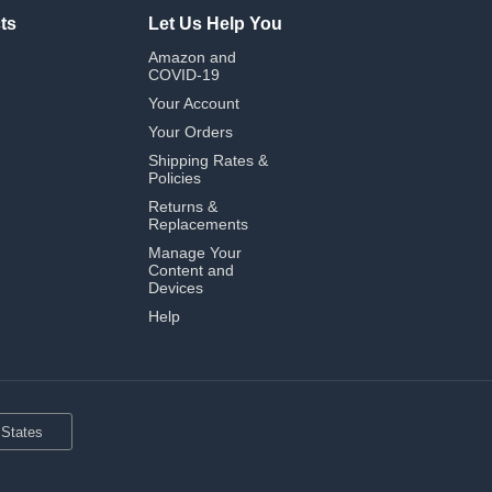
ts
Let Us Help You
Amazon and
COVID-19
Your Account
Your Orders
Shipping Rates &
Policies
Returns &
Replacements
Manage Your
Content and
Devices
Help
 States