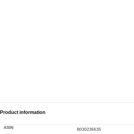
Product information
ASIN
B030236635