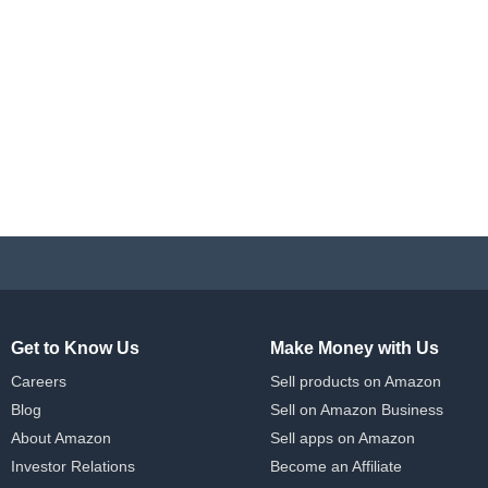
Get to Know Us
Make Money with Us
Careers
Sell products on Amazon
Blog
Sell on Amazon Business
About Amazon
Sell apps on Amazon
Investor Relations
Become an Affiliate