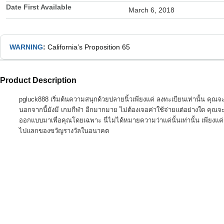
Date First Available
March 6, 2018
WARNING
:
California’s Proposition 65
Product Description
pgluck888 เริ่มต้นความสนุกด้วยปลายนิ้วเพียงแค่ ลงทะเบียนเท่านั้น คุณจะก
นอกจากนี้ยังมี เกมกีฬา อีกมากมาย ไม่ต้องเจอค่าใช้จ่ายแต่อย่างใด คุณ
ออกแบบมาเพื่อคุณโดยเฉพาะ นี่ไม่ได้หมายความว่าแค่นั้นเท่านั้น เพียง
ไปแลกของขวัญรางวัลในอนาคต