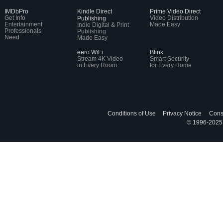
IMDbPro
Kindle Direct
Prime Video Direct
Get Info
Video Distribution
Publishing
Entertainment
Made Easy
Indie Digital & Print
Professionals
Publishing
Need
Made Easy
eero WiFi
Blink
Stream 4K Video
Smart Security
in Every Room
for Every Home
Conditions of Use
Privacy Notice
Cons
© 1996-2025, 