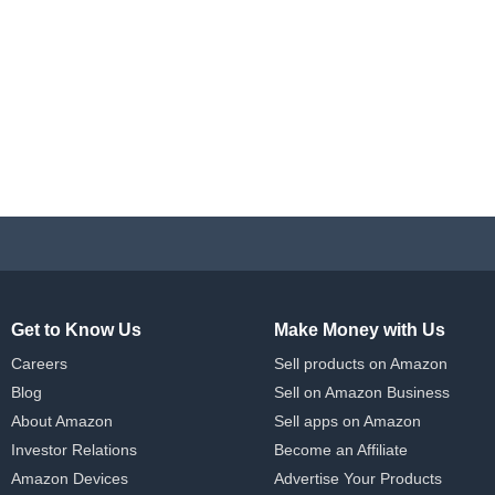
Get to Know Us
Make Money with Us
Careers
Sell products on Amazon
Blog
Sell on Amazon Business
About Amazon
Sell apps on Amazon
Investor Relations
Become an Affiliate
Amazon Devices
Advertise Your Products