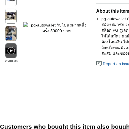
About this ite
pg-autowallet เ
สมัครสมาชิก จะ
สล็อต PG รูเล็ต
ไม่ได้สมัคร คุ
ต้องโอนเงิน ไม
ถือหรือคอมพิวเต
สะสม และของข
2 VIDEOS
Report an issue
Customers who bought this item also bough