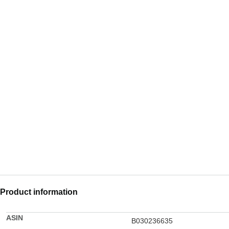
Product information
ASIN
B030236635