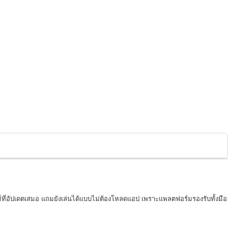
ห์ที่อัปเดตเสมอ แถมยังเล่นได้แบบไม่ต้องโหลดแอป เพราะแพลตฟอร์มรองรับทั้งมือ