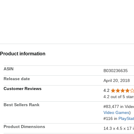
Product information
ASIN
B030236635
Release date
April 20, 2018
Customer Reviews
4.2
4.2 out of 5 star
Best Sellers Rank
#83,477 in Vid
Video Games
)
#116 in
PlaySta
Product Dimensions
14.3 x 4.5 x 17