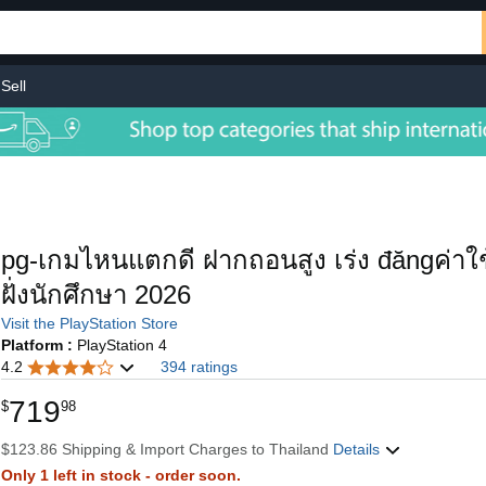
Sell
pg-เกมไหนแตกดี ฝากถอนสูง เร่ง đăngค่าใช
ฝั่งนักศึกษา 2026
Visit the PlayStation Store
Platform :
PlayStation 4
4.2
394 ratings
719
$
98
$123.86 Shipping & Import Charges to Thailand
Details
Only 1 left in stock - order soon.