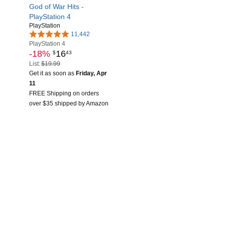
God of War Hits -
PlayStation 4
PlayStation
11,442
PlayStation 4
-18%
16
$
43
List:
$19.99
Get it as soon as
Friday, Apr
11
FREE Shipping on orders
over $35 shipped by Amazon