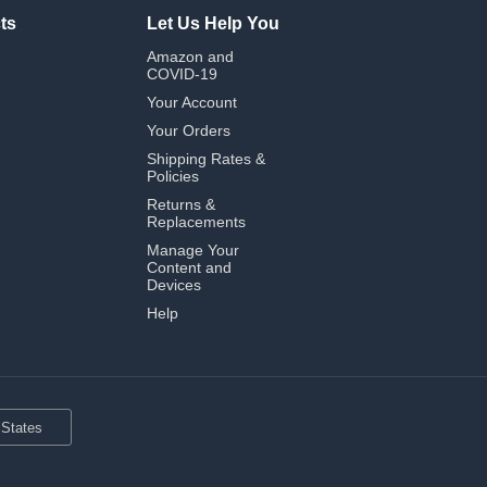
ts
Let Us Help You
Amazon and
COVID-19
Your Account
Your Orders
Shipping Rates &
Policies
Returns &
Replacements
Manage Your
Content and
Devices
Help
 States