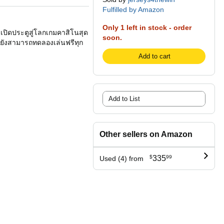
Fulfilled by Amazon
Only 1 left in stock - order
เปิดประตูสู่โลกเกมคาสิโนสุด
soon.
ุณยังสามารถทดลองเล่นฟรีทุก
Add to cart
Add to List
Other sellers on Amazon
$
335
99
Used (4) from