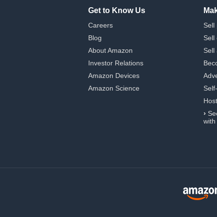
Get to Know Us
Mak
Careers
Sell
Blog
Sell
About Amazon
Sell
Investor Relations
Beco
Amazon Devices
Adve
Amazon Science
Self
Hos
›
Se
with