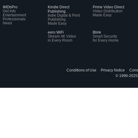
IMDbPro
Kindle Direct
Prime Video Direct
Get Info
Video Distribution
Publishing
Entertainment
Made Easy
Indie Digital & Print
Professionals
Publishing
Need
Made Easy
eero WiFi
Blink
Stream 4K Video
Smart Security
in Every Room
for Every Home
Conditions of Use
Privacy Notice
Cons
© 1996-2025, 