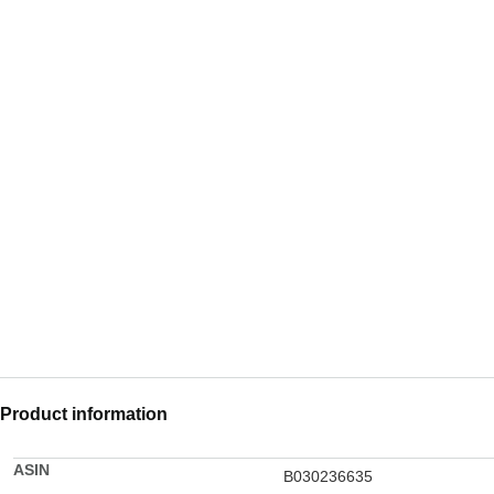
Product information
ASIN
B030236635