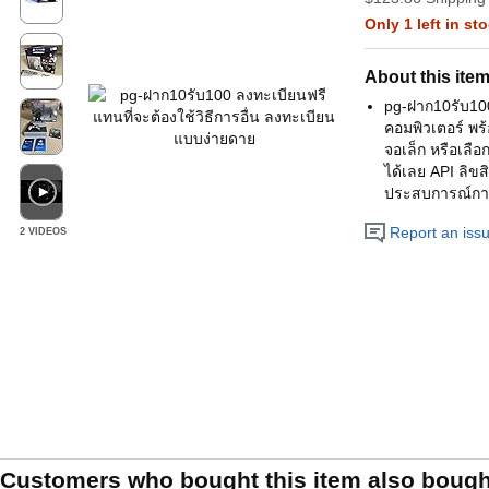
Only 1 left in st
About this ite
pg-ฝาก10รับ100
คอมพิวเตอร์ พร้อ
จอเล็ก หรือเลื
ได้เลย API ลิขสิ
ประสบการณ์การ
Report an issue
2 VIDEOS
Customers who bought this item also bough