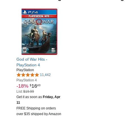
God of War Hits -
PlayStation 4
PlayStation
11,442
PlayStation 4
-18%
16
$
43
List:
$19.99
Get it as soon as
Friday, Apr
11
FREE Shipping on orders
over $35 shipped by Amazon