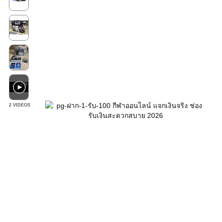
2 VIDEOS