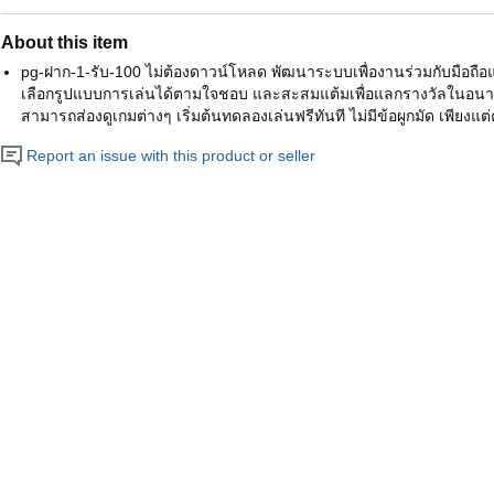
About this item
pg-ฝาก-1-รับ-100 ไม่ต้องดาวน์โหลด พัฒนาระบบเพื่องานร่วมกับมือถือแ
เลือกรูปแบบการเล่นได้ตามใจชอบ และสะสมแต้มเพื่อแลกรางวัลในอนาคต 
สามารถส่องดูเกมต่างๆ เริ่มต้นทดลองเล่นฟรีทันที ไม่มีข้อผูกมัด เพียงแต
Report an issue with this product or seller