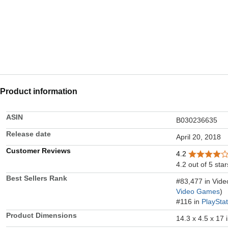
Product information
ASIN
B030236635
Release date
April 20, 2018
Customer Reviews
4.2
4.2 out of 5 star
Best Sellers Rank
#83,477 in Vid
Video Games
)
#116 in
PlaySta
Product Dimensions
14.3 x 4.5 x 17