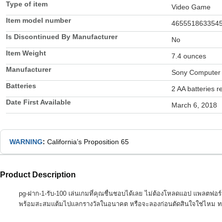
Type of item
Video Game
Item model number
465551863354
Is Discontinued By Manufacturer
No
Item Weight
7.4 ounces
Manufacturer
Sony Computer 
Batteries
2 AA batteries r
Date First Available
March 6, 2018
WARNING
:
California’s Proposition 65
Product Description
pg-ฝาก-1-รับ-100 เล่นเกมที่คุณชื่นชอบได้เลย ไม่ต้องโหลดแอป แพลตฟอ
พร้อมสะสมแต้มไปแลกรางวัลในอนาคต หรือจะลองก่อนตัดสินใจใช่ไหม ทดลอง