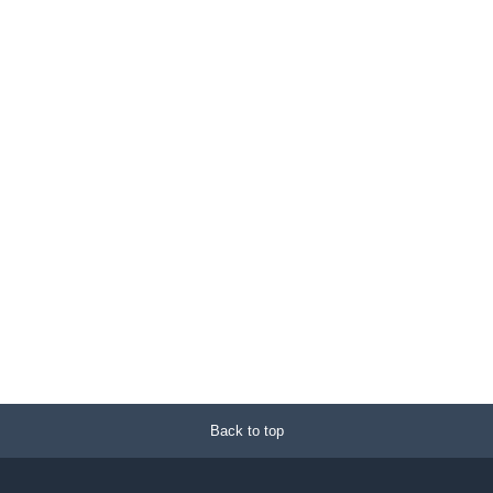
Back to top