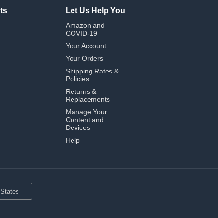
ts
Let Us Help You
Amazon and
COVID-19
Your Account
Your Orders
Shipping Rates &
Policies
Returns &
Replacements
Manage Your
Content and
Devices
Help
 States