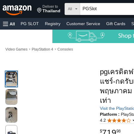
Deliver to
All
Thailand
PG SLOT
Registry
Customer Service
Gift Cards
S
All
›
›
Video Games
PlayStation 4
Consoles
pgเครดิตฟร
แชร์-กดรับ
พฤษภาคม ห
เท่า
Visit the PlayStat
Platform :
PlaySt
4.2
719
$
98