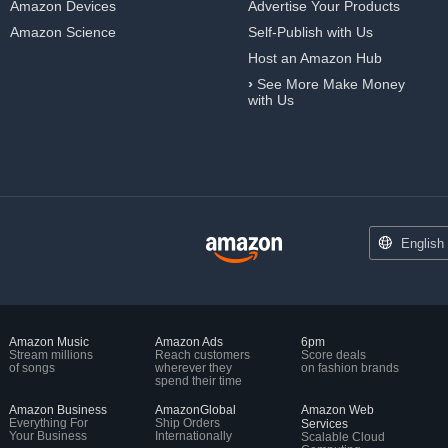
Amazon Devices
Advertise Your Products
Amazon Science
Self-Publish with Us
Host an Amazon Hub
›
See More Make Money
with Us
English
Amazon Music
Amazon Ads
6pm
Stream millions
Reach customers
Score deals
of songs
wherever they
on fashion brands
spend their time
Amazon Business
AmazonGlobal
Amazon Web
Everything For
Ship Orders
Services
Your Business
Internationally
Scalable Cloud