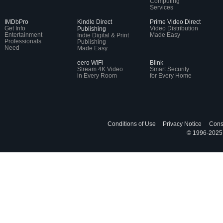
Computing
Services
IMDbPro
Kindle Direct
Prime Video Direct
Get Info
Video Distribution
Publishing
Entertainment
Made Easy
Indie Digital & Print
Professionals
Publishing
Need
Made Easy
eero WiFi
Blink
Stream 4K Video
Smart Security
in Every Room
for Every Home
Conditions of Use
Privacy Notice
Cons
© 1996-2025, 