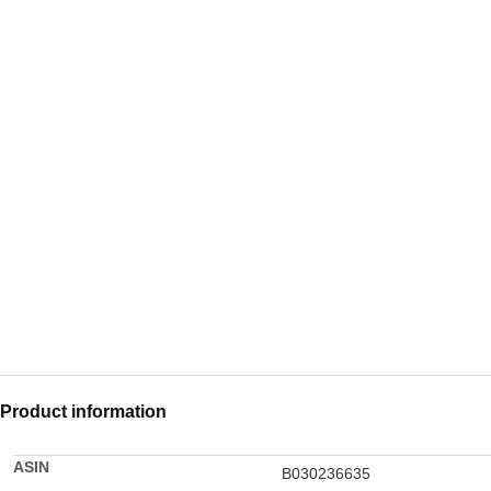
Product information
ASIN
B030236635