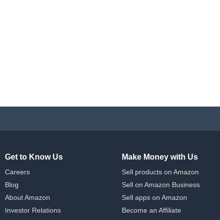
Get to Know Us
Make Money with Us
Careers
Sell products on Amazon
Blog
Sell on Amazon Business
About Amazon
Sell apps on Amazon
Investor Relations
Become an Affiliate