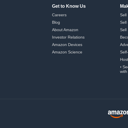
Get to Know Us
Mak
Careers
Sell
Blog
Sell
About Amazon
Sell
Investor Relations
Beco
Amazon Devices
Adve
Amazon Science
Self
Hos
›
Se
with