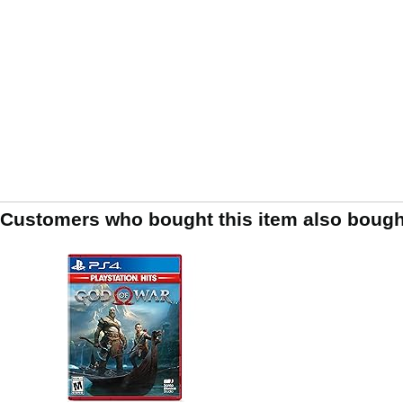
Customers who bought this item also bough