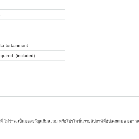
5
Entertainment
equired. (included)
ี่ ไม่ว่าจะเป็นของขวัญแต้มสะสม หรือโปรโมชั่นรายสัปดาห์ที่อัปเดตเสมอ อยากล