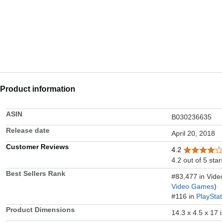
Product information
ASIN
B030236635
Release date
April 20, 2018
Customer Reviews
4.2
4.2 out of 5 star
Best Sellers Rank
#83,477 in Vid
Video Games
)
#116 in
PlaySta
Product Dimensions
14.3 x 4.5 x 17