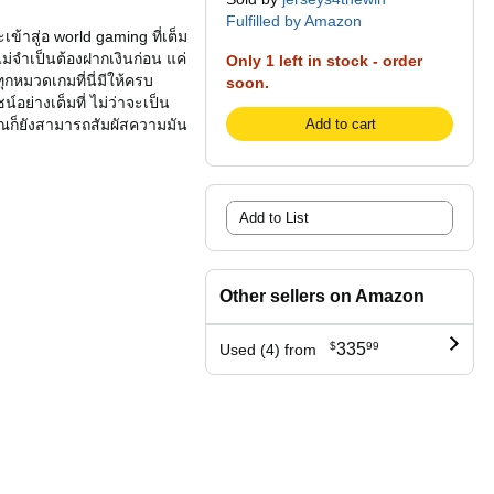
Fulfilled by Amazon
้าสู่อ world gaming ที่เต็ม
ม่จำเป็นต้องฝากเงินก่อน แค่
Only 1 left in stock - order
กหมวดเกมที่นี่มีให้ครบ
soon.
อย่างเต็มที่ ไม่ว่าจะเป็น
ุณก็ยังสามารถสัมผัสความมัน
Add to cart
Add to List
Other sellers on Amazon
$
335
99
Used (4) from