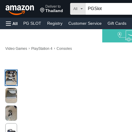
Deliver to
All
Thailand
PG SLOT
Registry
Customer Service
Gift Cards
All
›
›
Video Games
PlayStation 4
Consoles