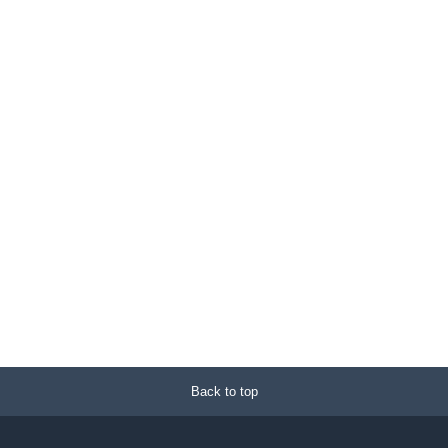
Back to top