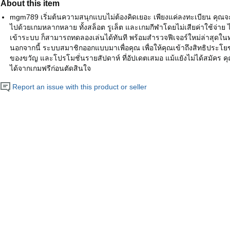
About this item
mgm789 เริ่มต้นความสนุกแบบไม่ต้องคิดเยอะ เพียงแค่ลงทะเบียน คุณจะเข
ไปด้วยเกมหลากหลาย ทั้งสล็อต รูเล็ต และเกมกีฬาโดยไม่เสียค่าใช้จ่าย ไ
เข้าระบบ ก็สามารถทดลองเล่นได้ทันที พร้อมสำรวจฟีเจอร์ใหม่ล่าสุดในทุ
นอกจากนี้ ระบบสมาชิกออกแบบมาเพื่อคุณ เพื่อให้คุณเข้าถึงสิทธิประโยชน์
ของขวัญ และโปรโมชั่นรายสัปดาห์ ที่อัปเดตเสมอ แม้แยังไม่ได้สมัคร ค
ได้จากเกมฟรีก่อนตัดสินใจ
Report an issue with this product or seller