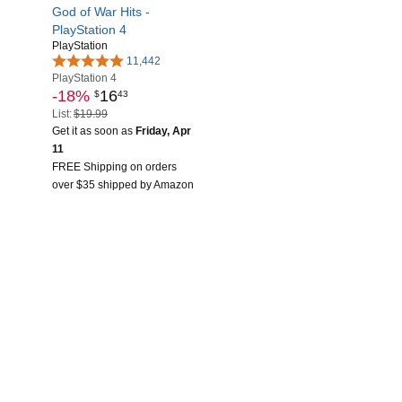
God of War Hits -
PlayStation 4
PlayStation
11,442
PlayStation 4
-18%
16
$
43
List:
$19.99
Get it as soon as
Friday, Apr
11
FREE Shipping on orders
over $35 shipped by Amazon