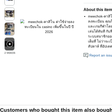
About this ite
meechok-คาสิโน
ลงทะเบียน คุณก
และเกมกีฬาโดยไ
เล่นได้ทันที กั
ระบบสมาชิกออกแ
เต็มที่ ไม่ว่า
สัปดาห์ ที่อัปเ
2 VIDEOS
Report an issue
Customers who bought this item also bough