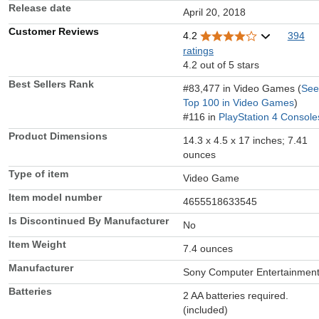
Release date
April 20, 2018
Customer Reviews
4.2
394
ratings
4.2 out of 5 stars
Best Sellers Rank
#83,477 in Video Games (
See
Top 100 in Video Games
)
#116 in
PlayStation 4 Console
Product Dimensions
14.3 x 4.5 x 17 inches; 7.41
ounces
Type of item
Video Game
Item model number
4655518633545
Is Discontinued By Manufacturer
No
Item Weight
7.4 ounces
Manufacturer
Sony Computer Entertainmen
Batteries
2 AA batteries required.
(included)