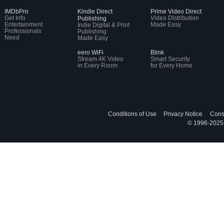
IMDbPro
Kindle Direct
Prime Video Direct
Get Info
Video Distribution
Publishing
Entertainment
Made Easy
Indie Digital & Print
Professionals
Publishing
Need
Made Easy
eero WiFi
Blink
Stream 4K Video
Smart Security
in Every Room
for Every Home
Conditions of Use
Privacy Notice
Cons
© 1996-2025, 