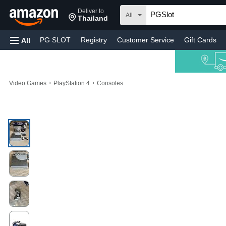
Deliver to
All
Thailand
PG SLOT
Registry
Customer Service
Gift Cards
All
›
›
Video Games
PlayStation 4
Consoles