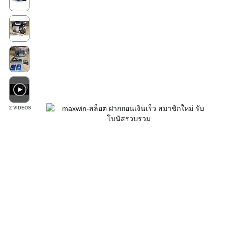
2 VIDEOS