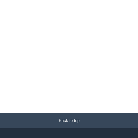
Back to top