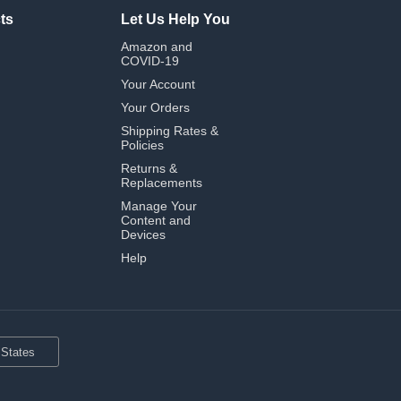
ts
Let Us Help You
Amazon and
COVID-19
Your Account
Your Orders
Shipping Rates &
Policies
Returns &
Replacements
Manage Your
Content and
Devices
Help
 States