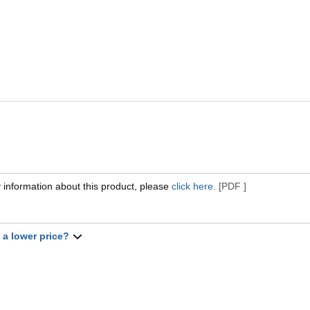
 information about this product, please
click here.
[PDF ]
t a lower price?