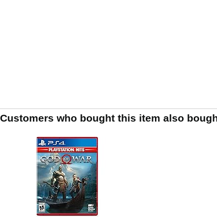
Customers who bought this item also bough