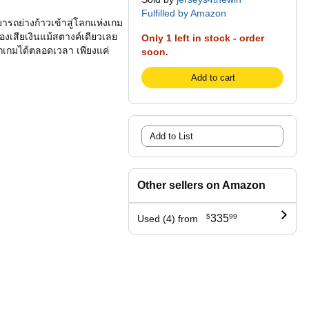
Fulfilled by Amazon
ารถย่างก้าวเข้าสู่โลกแห่งเกม
องเสียเงินแม้สตางค์เดียวเลย
Only 1 left in stock - order
กเกมได้ตลอดเวลา เพียงแค่
soon.
Add to cart
Add to List
Other sellers on Amazon
$
335
99
Used (4) from