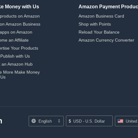
e Money with Us
Amazon Payment Produc
 products on Amazon
Amazon Business Card
 on Amazon Business
Shop with Points
 apps on Amazon
Reload Your Balance
me an Affiliate
Amazon Currency Converter
rtise Your Products
-Publish with Us
t an Amazon Hub
e More Make Money
 Us
English
$
USD - U.S. Dollar
United