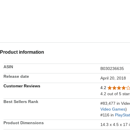
Product information
ASIN
B030236635
Release date
April 20, 2018
Customer Reviews
4.2
4.2 out of 5 star
Best Sellers Rank
#83,477 in Vid
Video Games
)
#116 in
PlaySta
Product Dimensions
14.3 x 4.5 x 17