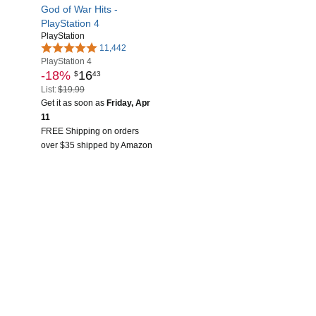
God of War Hits -
PlayStation 4
PlayStation
11,442
PlayStation 4
-18%
16
$
43
List:
$19.99
Get it as soon as
Friday, Apr
11
FREE Shipping on orders
over $35 shipped by Amazon