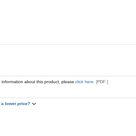
 information about this product, please
click here.
[PDF ]
t a lower price?