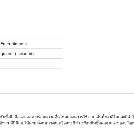
5
Entertainment
equired. (included)
องรับทั้งมือถือและคอม พร้อมความลื่นไหลตลอดการใช้งาน เล่นทั้งคาสิโนและกีฬ
ข้ามา ที่นี่มีเกมให้ครบ ทั้งหมุนวงล้อหรือสายกีฬา พร้อมสิทธิ์ทดลองและของขวัญหล