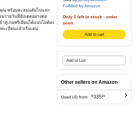
Fulfilled by Amazon
องคุณ พร้อมสะสมแต้มไปแลก
รมรายวันที่อัปเดตอย่างต่อ
Only 1 left in stock - order
เข้าสู่เกมพรีเมียมได้แบบไม่ต้อง
soon.
ทะเบียนแล้วเริ่มเล่น
Add to cart
Add to List
Other sellers on Amazon
$
335
99
Used (4) from