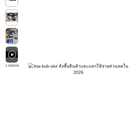
2 VIDEOS