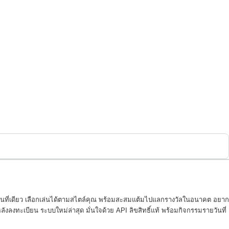
าในที่เดียว เลือกเล่นได้ตามสไตล์คุณ พร้อมสะสมแต้มไปแลกรางวัลในอนาคต อยาก
ังลงทะเบียน ระบบใหม่ล่าสุด มั่นใจด้วย API ลิขสิทธิ์แท้ พร้อมกิจกรรมรายวันที่