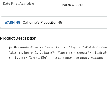
Date First Available
March 6, 2018
WARNING
:
California’s Proposition 65
Product Description
jbo-th ระบบสมาชิกของเรามีจุดเด่นที่ออกแบบให้คุณเข้าถึงสิทธิประโยชน์อย
ไปแลกรางวัลต่างๆ นับเป็นโอกาสดีๆ ที่ไม่ควรพลาด เล่นเกมที่คุณชื่นช
เราเชื่อว่าจะทำให้ความรู้สึกในการเล่นเกมของคุณ สุดยอดอย่างแน่นอน