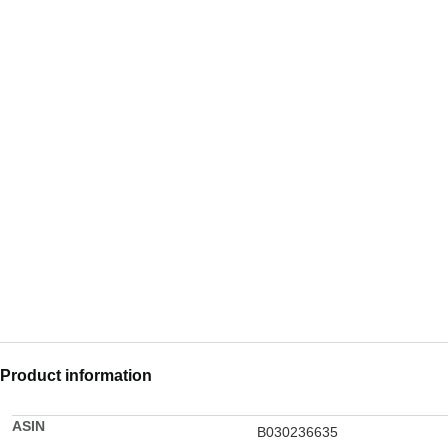
Product information
ASIN
B030236635