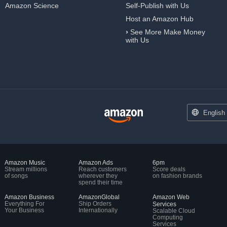
Amazon Science
Self-Publish with Us
Host an Amazon Hub
›
See More Make Money
with Us
English
Amazon Music
Amazon Ads
6pm
Stream millions
Reach customers
Score deals
of songs
wherever they
on fashion brands
spend their time
Amazon Business
AmazonGlobal
Amazon Web
Everything For
Ship Orders
Services
Your Business
Internationally
Scalable Cloud
Computing
Services