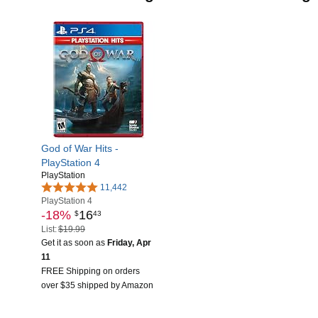
God of War Hits -
PlayStation 4
PlayStation
11,442
PlayStation 4
-18%
16
$
43
List:
$19.99
Get it as soon as
Friday, Apr
11
FREE Shipping on orders
over $35 shipped by Amazon