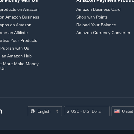
e Money with Us
Amazon Payment Produc
 products on Amazon
Amazon Business Card
 on Amazon Business
Shop with Points
 apps on Amazon
Reload Your Balance
me an Affiliate
Amazon Currency Converter
rtise Your Products
-Publish with Us
t an Amazon Hub
e More Make Money
 Us
English
$
USD - U.S. Dollar
United