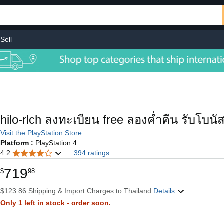
Sell
hilo-rlch ลงทะเบียน free ลองค่ำคืน รับโบนัสม
Visit the PlayStation Store
Platform :
PlayStation 4
4.2
394 ratings
719
$
98
$123.86 Shipping & Import Charges to Thailand
Details
Only 1 left in stock - order soon.