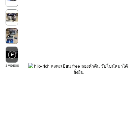
2 VIDEOS