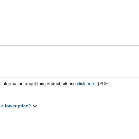
 information about this product, please
click here.
[PDF ]
t a lower price?