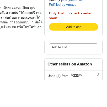
Fulfilled by Amazon
า เพียงแค่ลงทะเบียน คุณ
ัมผัสความมันส์ได้แบบฟรี เหตุ
Only 1 left in stock - order
โดดเด่นด้วยการทดลองเล่นได้
soon.
ชิกของเรายังออกแบบมาเพื่อให้
วัญแต้มสะสม หรือโปรโมชั่นรา
Add to cart
Add to List
Other sellers on Amazon
$
335
99
Used (4) from