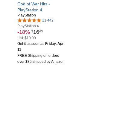
God of War Hits -
PlayStation 4
PlayStation
11,442
PlayStation 4
-18%
16
$
43
List:
$19.99
Get it as soon as
Friday, Apr
11
FREE Shipping on orders
over $35 shipped by Amazon