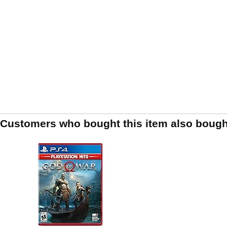
Customers who bought this item also bough