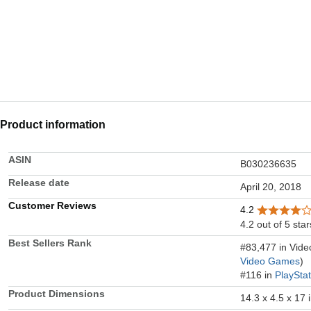
Product information
ASIN
B030236635
Release date
April 20, 2018
Customer Reviews
4.2
4.2 out of 5 star
Best Sellers Rank
#83,477 in Vid
Video Games
)
#116 in
PlaySta
Product Dimensions
14.3 x 4.5 x 17