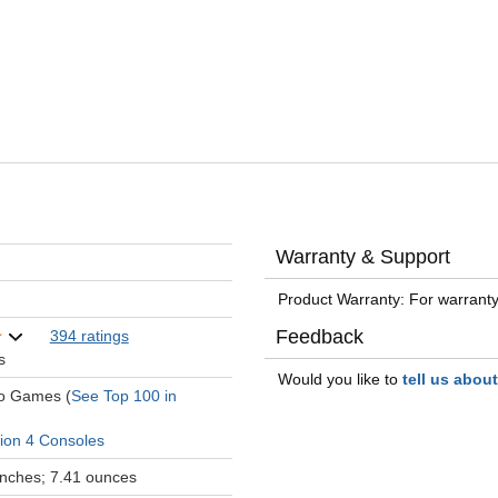
Warranty & Support
Product Warranty: For warranty
Feedback
394 ratings
s
Would you like to
tell us abou
eo Games (
See Top 100 in
tion 4 Consoles
 inches; 7.41 ounces