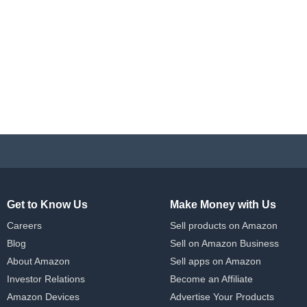
Get to Know Us
Make Money with Us
Careers
Sell products on Amazon
Blog
Sell on Amazon Business
About Amazon
Sell apps on Amazon
Investor Relations
Become an Affiliate
Amazon Devices
Advertise Your Products