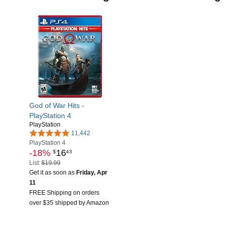
God of War Hits -
PlayStation 4
PlayStation
11,442
PlayStation 4
-18%
16
$
43
List:
$19.99
Get it as soon as
Friday, Apr
11
FREE Shipping on orders
over $35 shipped by Amazon