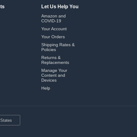
ts
Let Us Help You
Amazon and
COVID-19
Your Account
Your Orders
Shipping Rates &
Policies
Returns &
Replacements
Manage Your
Content and
Devices
Help
 States