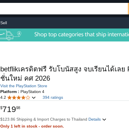
Sell
betflikเครดิตฟรี รับโบนัสสูง จบเรียนได้เลย
ชั่นใหม่ คศ 2026
Visit the PlayStation Store
Platform :
PlayStation 4
4.2
394 ratings
719
$
98
$123.86 Shipping & Import Charges to Thailand
Details
Only 1 left in stock - order soon.