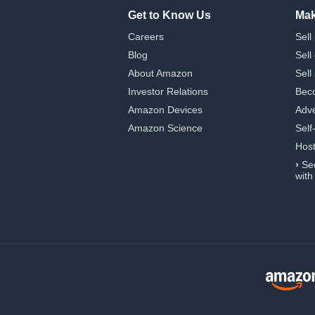
Get to Know Us
Mak
Careers
Sell
Blog
Sell
About Amazon
Sell
Investor Relations
Beco
Amazon Devices
Adve
Amazon Science
Self
Hos
›
Se
with