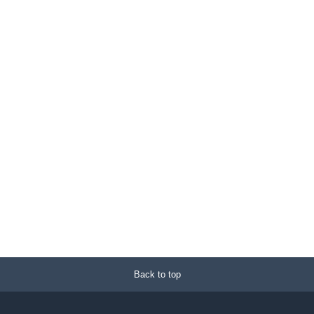
Back to top