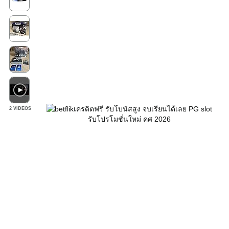
2 VIDEOS