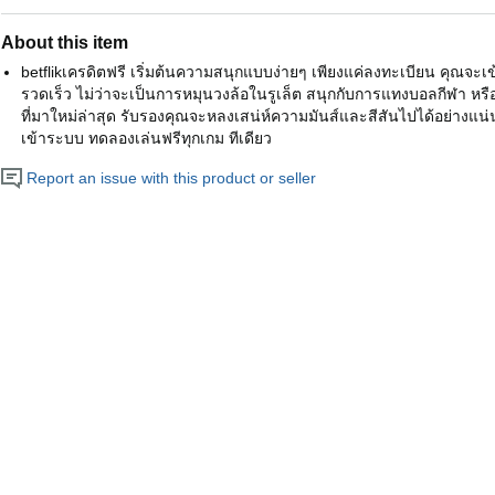
About this item
betflikเครดิตฟรี เริ่มต้นความสนุกแบบง่ายๆ เพียงแค่ลงทะเบียน คุณจะเ
รวดเร็ว ไม่ว่าจะเป็นการหมุนวงล้อในรูเล็ต สนุกกับการแทงบอลกีฬา หรือท
ที่มาใหม่ล่าสุด รับรองคุณจะหลงเสน่ห์ความมันส์และสีสันไปได้อย่างแน่
เข้าระบบ ทดลองเล่นฟรีทุกเกม ทีเดียว
Report an issue with this product or seller