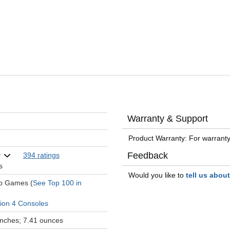
Warranty & Support
Product Warranty: For warranty
Feedback
394 ratings
s
Would you like to
tell us abou
eo Games (
See Top 100 in
tion 4 Consoles
 inches; 7.41 ounces