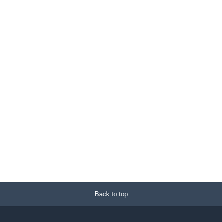
Back to top