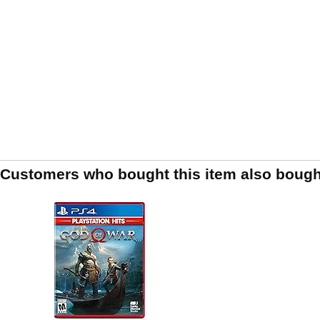
Customers who bought this item also bough