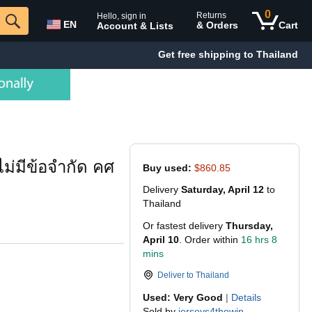
0
Returns
Hello, sign in
EN
& Orders
Cart
Account & Lists
Get free shipping to Thailand
ไม่มีข้อจำกัด คศ
Buy used:
$860.85
Delivery
Saturday, April 12
to
Thailand
Or fastest delivery
Thursday,
April 10
. Order within
16 hrs 8
mins
Deliver to
Thailand
Used: Very Good
|
Details
Sold by
jerseys4thewin