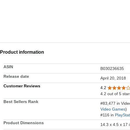
Product information
ASIN
B030236635
Release date
April 20, 2018
Customer Reviews
4.2
4.2 out of 5 star
Best Sellers Rank
#83,477 in Vid
Video Games
)
#116 in
PlaySta
Product Dimensions
14.3 x 4.5 x 17