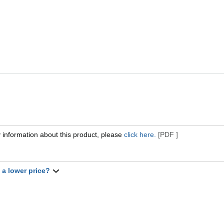
 information about this product, please
click here.
[PDF ]
t a lower price?