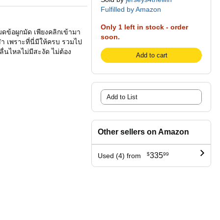
Fulfilled by Amazon
Only 1 left in stock - order
ดข้อผูกมัด เพียงคลิกเข้ามา
soon.
 เพราะที่นี่มีให้ครบ รวมไป
่นไหลไม่มีสะงัด ไม่ต้อง
Add to cart
Add to List
Other sellers on Amazon
$
335
99
Used (4) from