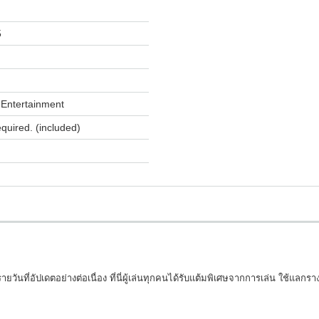
5
Entertainment
equired. (included)
วันที่อัปเดตอย่างต่อเนื่อง ที่นี่ผู้เล่นทุกคนได้รับแต้มพิเศษจากการเล่น ใช้แลกราง