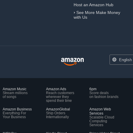
Host an Amazon Hub
›
See More Make Money
with Us
English
Amazon Music
Amazon Ads
6pm
Stream millions
Reach customers
Score deals
of songs
wherever they
on fashion brands
spend their time
Amazon Business
AmazonGlobal
Amazon Web
Everything For
Ship Orders
Services
Your Business
Internationally
Scalable Cloud
Computing
Services