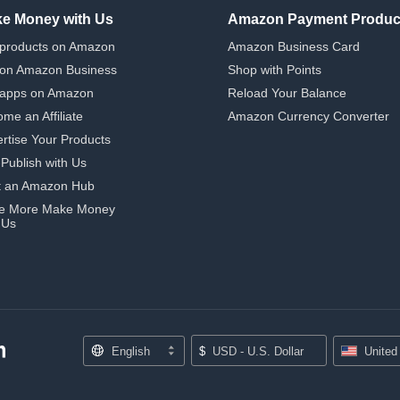
e Money with Us
Amazon Payment Produc
 products on Amazon
Amazon Business Card
 on Amazon Business
Shop with Points
 apps on Amazon
Reload Your Balance
me an Affiliate
Amazon Currency Converter
rtise Your Products
-Publish with Us
t an Amazon Hub
e More Make Money
 Us
English
$
USD - U.S. Dollar
United