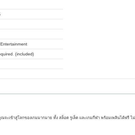
5
Entertainment
equired. (included)
คุณจะเข้าสู่โลกของเกมมากมาย ทั้ง สล็อต รูเล็ต และเกมกีฬา พร้อมเพลินได้ฟรี ไ