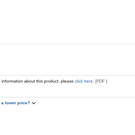
 information about this product, please
click here.
[PDF ]
t a lower price?