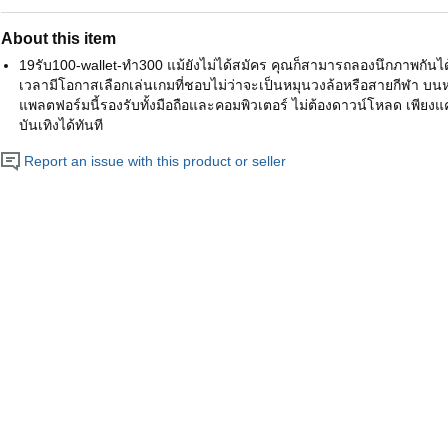
About this item
19รับ100-wallet-ทํา300 แม้ยังไม่ได้สมัคร คุณก็สามารถลองนึกภาพกัน
เวลามีโอกาสเลือกเล่นเกมที่ชอบไม่ว่าจะเป็นหมุนวงล้อหรือสายกีฬา บนหน้า
แพลตฟอร์มนี้รองรับทั้งมือถือและคอมพิวเตอร์ ไม่ต้องดาวน์โหลด เพียงแค
บันเทิงได้ทันที
Report an issue with this product or seller