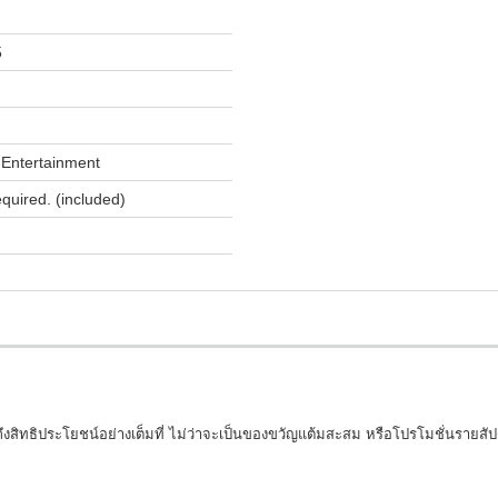
5
Entertainment
equired. (included)
งสิทธิประโยชน์อย่างเต็มที่ ไม่ว่าจะเป็นของขวัญแต้มสะสม หรือโปรโมชั่นรายสัป