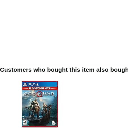
Customers who bought this item also bough