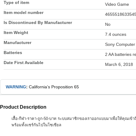
Type of item
Video Game
Item model number
465551863354
Is Discontinued By Manufacturer
No
Item Weight
7.4 ounces
Manufacturer
Sony Computer 
Batteries
2 AA batteries r
Date First Available
March 6, 2018
WARNING
:
California’s Proposition 65
Product Description
เสื้อ-กีฬา-ราคา-ถูก-50-บาท ระบบสมาชิกของเราออกแบบมาเพื่อให้คุณเข้าถึ
พร้อมทั้งแชร์กันไปในโซเชียล