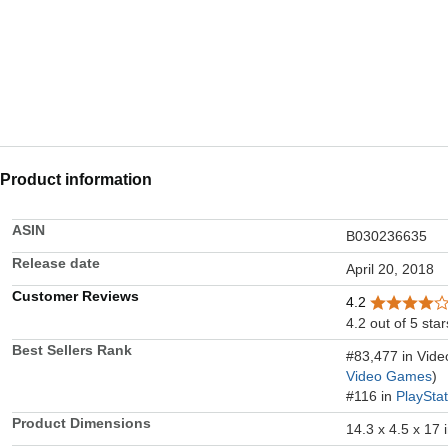
Product information
ASIN
B030236635
Release date
April 20, 2018
Customer Reviews
4.2
4.2 out of 5 star
Best Sellers Rank
#83,477 in Vid
Video Games
)
#116 in
PlaySta
Product Dimensions
14.3 x 4.5 x 17