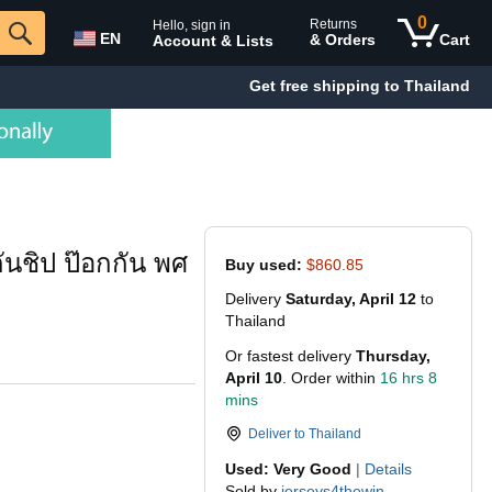
0
Returns
Hello, sign in
EN
& Orders
Cart
Account & Lists
Get free shipping to Thailand
ันชิป ป๊อกกัน พศ
Buy used:
$860.85
Delivery
Saturday, April 12
to
Thailand
Or fastest delivery
Thursday,
April 10
. Order within
16 hrs 8
mins
Deliver to
Thailand
Used: Very Good
|
Details
Sold by
jerseys4thewin