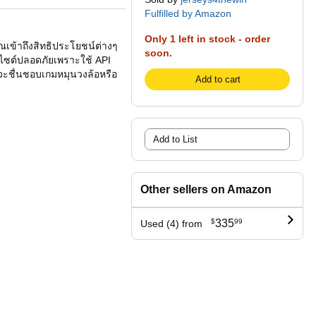
Fulfilled by Amazon
Only 1 left in stock - order
ณเข้าถึงสิทธิประโยชน์ต่างๆ
soon.
็บไซต์ปลอดภัยเพราะใช้ API
ุณจะชื่นชอบเกมหมุนวงล้อหรือ
Add to cart
Add to List
Other sellers on Amazon
$
335
99
Used (4) from