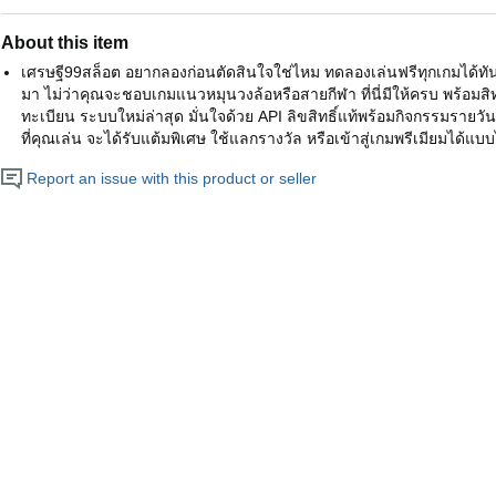
About this item
เศรษฐี99สล็อต อยากลองก่อนตัดสินใจใช่ไหม ทดลองเล่นฟรีทุกเกมได้ทันที 
มา ไม่ว่าคุณจะชอบเกมแนวหมุนวงล้อหรือสายกีฬา ที่นี่มีให้ครบ พร้อม
ทะเบียน ระบบใหม่ล่าสุด มั่นใจด้วย API ลิขสิทธิ์แท้พร้อมกิจกรรมรายวันที่
ที่คุณเล่น จะได้รับแต้มพิเศษ ใช้แลกรางวัล หรือเข้าสู่เกมพรีเมียมได้แบบไ
Report an issue with this product or seller