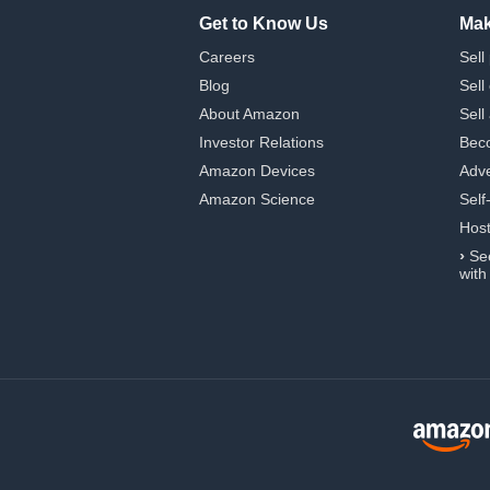
Get to Know Us
Mak
Careers
Sell
Blog
Sell
About Amazon
Sell
Investor Relations
Beco
Amazon Devices
Adve
Amazon Science
Self
Hos
›
Se
with