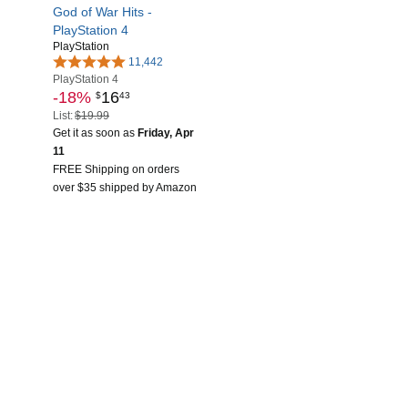
God of War Hits -
PlayStation 4
PlayStation
11,442
PlayStation 4
-18%
16
$
43
List:
$19.99
Get it as soon as
Friday, Apr
11
FREE Shipping on orders
over $35 shipped by Amazon