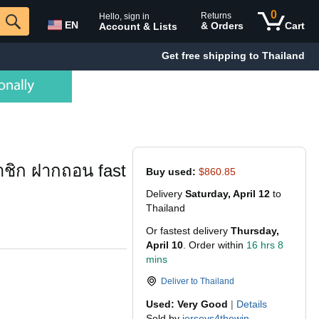
0
Returns
Hello, sign in
EN
& Orders
Cart
Account & Lists
Get free shipping to Thailand
มาชิก ฝากถอน fast
Buy used:
$860.85
Delivery
Saturday, April 12
to
Thailand
Or fastest delivery
Thursday,
April 10
. Order within
16 hrs 8
mins
Deliver to
Thailand
Used: Very Good
|
Details
Sold by
jerseys4thewin