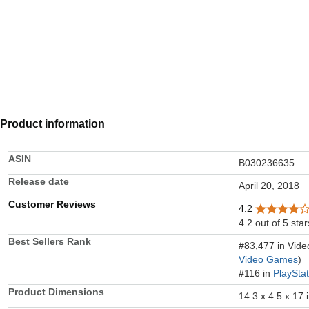
Product information
ASIN
B030236635
Release date
April 20, 2018
Customer Reviews
4.2
4.2 out of 5 star
Best Sellers Rank
#83,477 in Vid
Video Games
)
#116 in
PlaySta
Product Dimensions
14.3 x 4.5 x 17