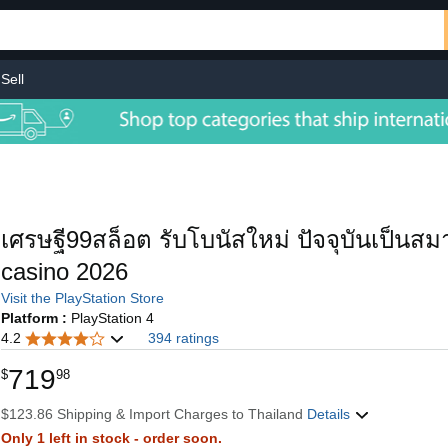
Sell
เศรษฐี99สล็อต รับโบนัสใหม่ ปัจจุบันเป็นส
casino 2026
Visit the PlayStation Store
Platform :
PlayStation 4
4.2
394 ratings
719
$
98
$123.86 Shipping & Import Charges to Thailand
Details
Only 1 left in stock - order soon.