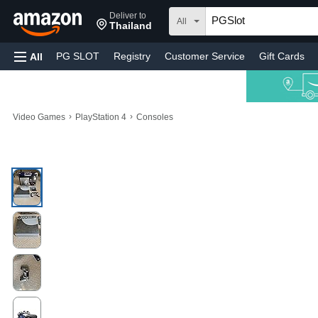
Deliver to
All
Thailand
PG SLOT
Registry
Customer Service
Gift Cards
All
›
›
Video Games
PlayStation 4
Consoles