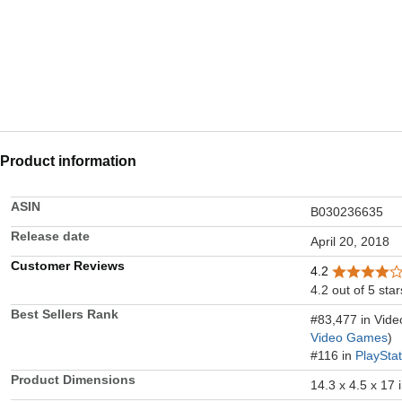
Product information
ASIN
B030236635
Release date
April 20, 2018
Customer Reviews
4.2
4.2 out of 5 star
Best Sellers Rank
#83,477 in Vid
Video Games
)
#116 in
PlaySta
Product Dimensions
14.3 x 4.5 x 17