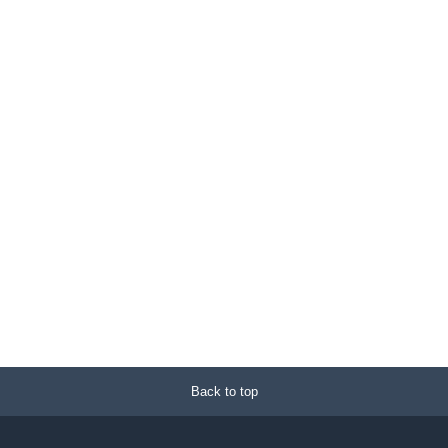
Back to top