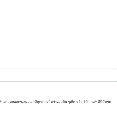
่าสุดตลอดระยะเวลาที่คุณเล่น ไม่ว่าจะสปิน รูเล็ต หรือ โป๊กเกอร์ ที่นี่มีครบ