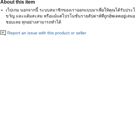
About this item
เว็ปเกม นอกจากนี้ ระบบสมาชิกของเราออกแบบมาเพื่อให้คุณได้รับประโย
ขวัญ และแต้มสะสม หรือแม้แต่โปรโมชั่นรายสัปดาห์ที่ถูกอัพเดตอยู่เสม
ชอบเลย ทุกอย่างสามารถทำได้
Report an issue with this product or seller