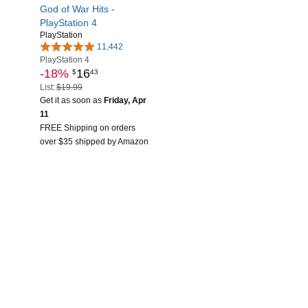
God of War Hits -
PlayStation 4
PlayStation
11,442
PlayStation 4
-18%
16
$
43
List:
$19.99
Get it as soon as
Friday, Apr
11
FREE Shipping on orders
over $35 shipped by Amazon