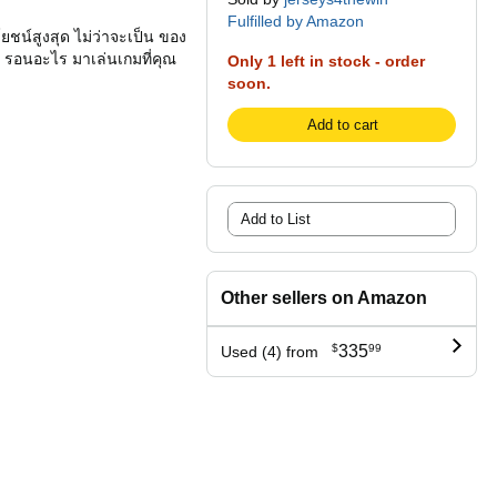
Fulfilled by Amazon
ชน์สูงสุด ไม่ว่าจะเป็น ของ
อ รอนอะไร มาเล่นเกมที่คุณ
Only 1 left in stock - order
soon.
Add to cart
Add to List
Other sellers on Amazon
$
335
99
Used (4) from