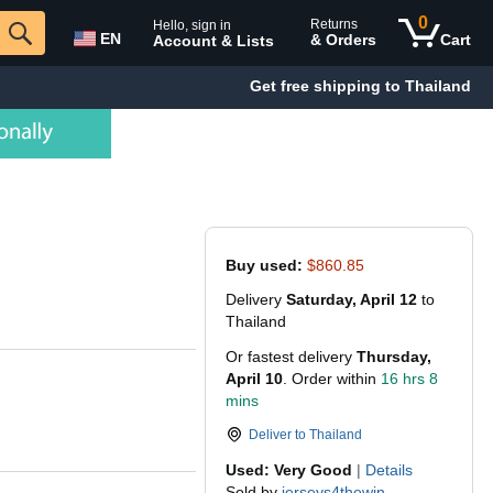
0
Returns
Hello, sign in
EN
& Orders
Cart
Account & Lists
Get free shipping to Thailand
ด
Buy used:
$860.85
Delivery
Saturday, April 12
to
Thailand
Or fastest delivery
Thursday,
April 10
. Order within
16 hrs 8
mins
Deliver to
Thailand
Used: Very Good
|
Details
Sold by
jerseys4thewin