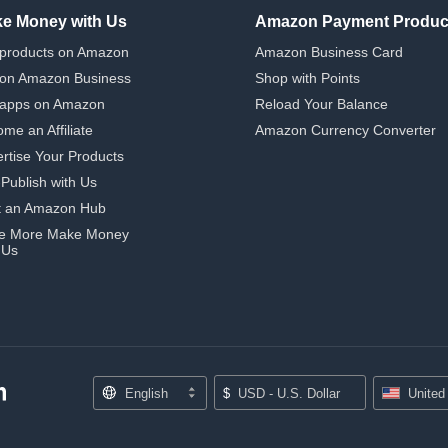
e Money with Us
Amazon Payment Produc
 products on Amazon
Amazon Business Card
 on Amazon Business
Shop with Points
 apps on Amazon
Reload Your Balance
me an Affiliate
Amazon Currency Converter
rtise Your Products
-Publish with Us
t an Amazon Hub
e More Make Money
 Us
English
$
USD - U.S. Dollar
United