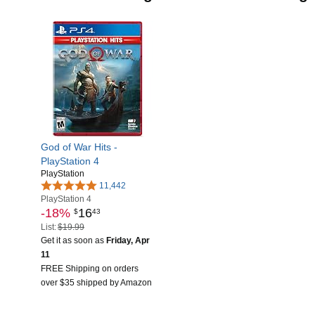
God of War Hits -
PlayStation 4
PlayStation
11,442
PlayStation 4
-18%
16
$
43
List:
$19.99
Get it as soon as
Friday, Apr
11
FREE Shipping on orders
over $35 shipped by Amazon