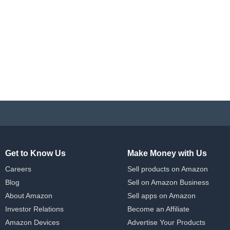
Get to Know Us
Make Money with Us
Careers
Sell products on Amazon
Blog
Sell on Amazon Business
About Amazon
Sell apps on Amazon
Investor Relations
Become an Affiliate
Amazon Devices
Advertise Your Products