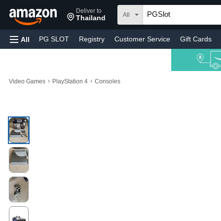
Deliver to
All
Thailand
PG SLOT
Registry
Customer Service
Gift Cards
All
›
›
Video Games
PlayStation 4
Consoles