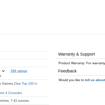
Warranty & Support
Product Warranty: For warranty
Feedback
394 ratings
s
Would you like to
tell us abou
eo Games (
See Top 100 in
tion 4 Consoles
 inches; 7.41 ounces