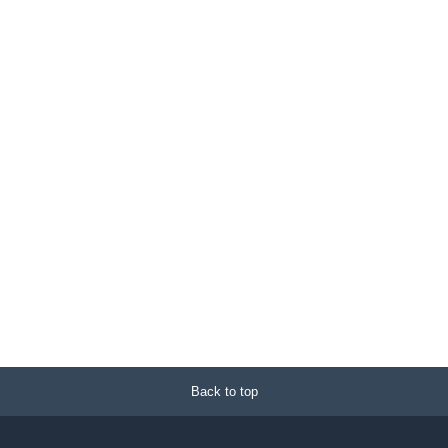
Back to top