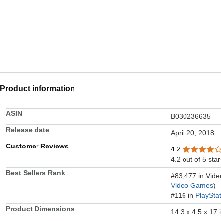
Product information
ASIN
B030236635
Release date
April 20, 2018
Customer Reviews
4.2
4.2 out of 5 star
Best Sellers Rank
#83,477 in Vid
Video Games
)
#116 in
PlaySta
Product Dimensions
14.3 x 4.5 x 17