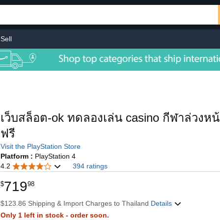
Sell
เว็บสล็อต-ok ทดลองเล่น casino กีฬาล่วงหน
ฟรี
Visit the PlayStation Store
Platform :
PlayStation 4
4.2
394 ratings
719
$
98
$123.86 Shipping & Import Charges to Thailand
Details
Only 1 left in stock - order soon.