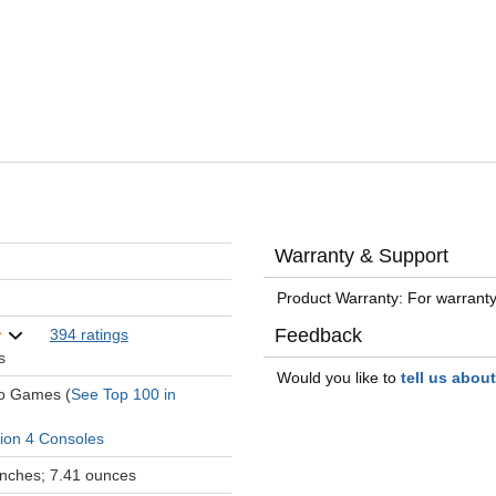
Warranty & Support
Product Warranty: For warranty
Feedback
394 ratings
s
Would you like to
tell us abou
eo Games (
See Top 100 in
tion 4 Consoles
 inches; 7.41 ounces