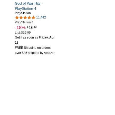
God of War Hits -
PlayStation 4
PlayStation
11,442
PlayStation 4
-18%
16
$
43
List:
$19.99
Get it as soon as
Friday, Apr
11
FREE Shipping on orders
over $35 shipped by Amazon