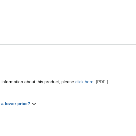
 information about this product, please
click here.
[PDF ]
t a lower price?