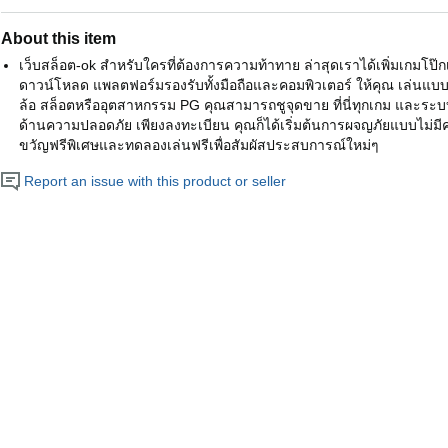
About this item
เว็บสล็อต-ok สำหรับใครที่ต้องการความท้าทาย ล่าสุดเราได้เพิ่มเกมโป๊ก
ดาวน์โหลด แพลตฟอร์มรองรับทั้งมือถือและคอมพิวเตอร์ ให้คุณ เล่นแบ
ล้อ สล็อตหรืออุตสาหกรรม PG คุณสามารถชูจุดขาย ที่นี่ทุกเกม และระบบ A
ด้านความปลอดภัย เพียงลงทะเบียน คุณก็ได้เริ่มต้นการผจญภัยแบบไม่มีค่
ขวัญฟรีพิเศษและทดลองเล่นฟรีเพื่อสัมผัสประสบการณ์ใหม่ๆ
Report an issue with this product or seller