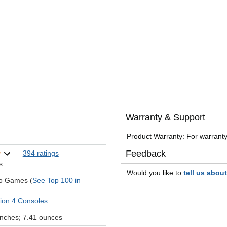
Warranty & Support
Product Warranty: For warranty
Feedback
394 ratings
s
Would you like to
tell us abou
eo Games (
See Top 100 in
tion 4 Consoles
 inches; 7.41 ounces