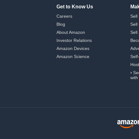
Get to Know Us
Mak
Careers
Sell
Blog
Sell
About Amazon
Sell
Investor Relations
Beco
Amazon Devices
Adve
Amazon Science
Self
Hos
›
Se
with