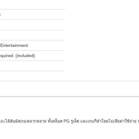
5
Entertainment
equired. (included)
ณจะได้สัมผัสเกมหลากหลาย ทั้งสล็อต PG รูเล็ต และเกมกีฬาโดยไม่เสียค่าใช้จ่าย