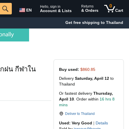
0
Returns
Hello, sign in
EN
& Orders
Cart
Account & Lists
Get free shipping to Thailand
ฝึกฝน กีฬาใน
Buy used:
$860.85
Delivery
Saturday, April 12
to
Thailand
Or fastest delivery
Thursday,
April 10
. Order within
16 hrs 8
mins
Deliver to
Thailand
Used: Very Good
|
Details
Sold by
jerseys4thewin