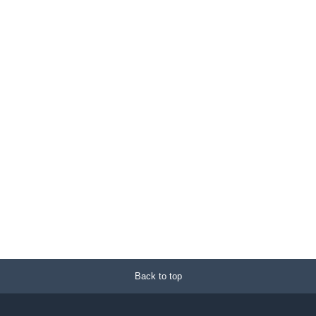
Back to top