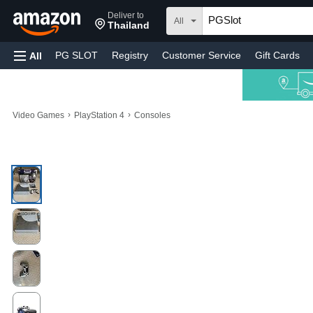
Deliver to
All
Thailand
PG SLOT
Registry
Customer Service
Gift Cards
All
›
›
Video Games
PlayStation 4
Consoles