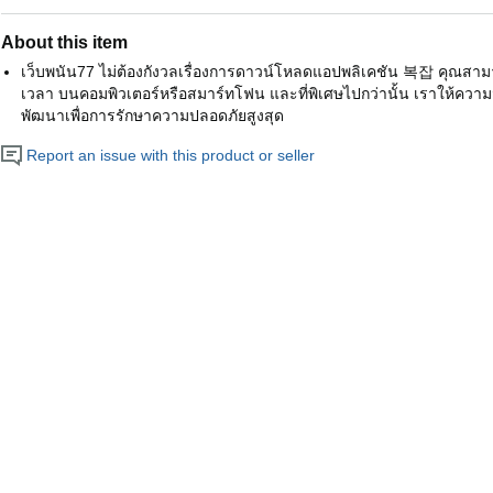
About this item
เว็บพนัน77 ไม่ต้องกังวลเรื่องการดาวน์โหลดแอปพลิเคชัน 복잡 คุณสามารถ
เวลา บนคอมพิวเตอร์หรือสมาร์ทโฟน และที่พิเศษไปกว่านั้น เราให้ความมั่น
พัฒนาเพื่อการรักษาความปลอดภัยสูงสุด
Report an issue with this product or seller