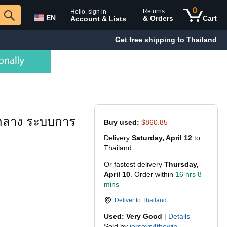
0
Returns
Hello, sign in
EN
& Orders
Cart
Account & Lists
Get free shipping to Thailand
นกลาง ระบบการ
Buy used:
$860.85
Delivery
Saturday, April 12
to
Thailand
Or fastest delivery
Thursday,
April 10
. Order within
16 hrs 8
mins
Deliver to
Thailand
Used: Very Good
|
Details
Sold by
jerseys4thewin