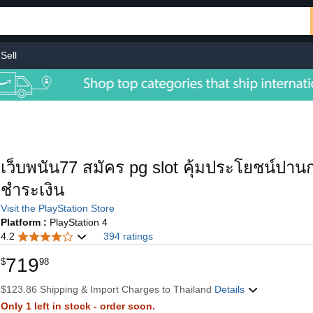
Sell
เว็บพนัน77 สมัคร pg slot คุ้มประโยชน์ปา
ชำระเงิน
Visit the PlayStation Store
Platform :
PlayStation 4
4.2
394 ratings
719
$
98
$123.86 Shipping & Import Charges to Thailand
Details
Only 1 left in stock - order soon.