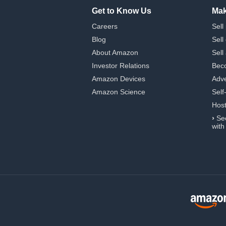
Get to Know Us
Mak
Careers
Sell
Blog
Sell
About Amazon
Sell
Investor Relations
Beco
Amazon Devices
Adve
Amazon Science
Self
Hos
›
Se
with