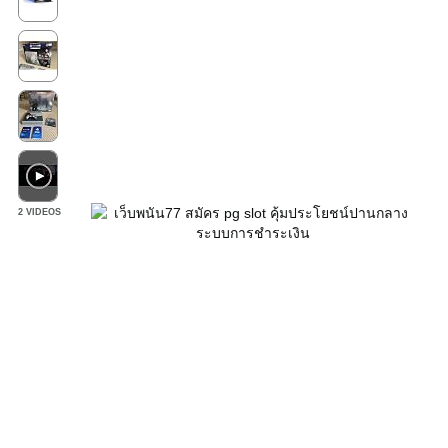
2 VIDEOS