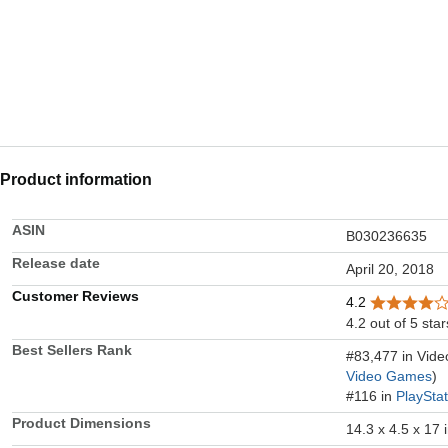
Product information
ASIN
B030236635
Release date
April 20, 2018
Customer Reviews
4.2
4.2 out of 5 star
Best Sellers Rank
#83,477 in Vid
Video Games
)
#116 in
PlaySta
Product Dimensions
14.3 x 4.5 x 17