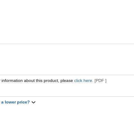
 information about this product, please
click here.
[PDF ]
t a lower price?