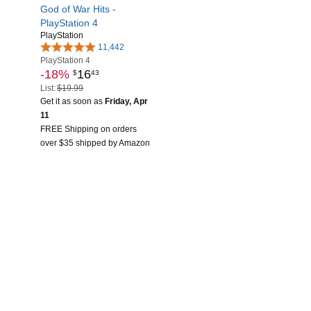
God of War Hits -
PlayStation 4
PlayStation
11,442
PlayStation 4
-18%
16
$
43
List:
$19.99
Get it as soon as
Friday, Apr
11
FREE Shipping on orders
over $35 shipped by Amazon