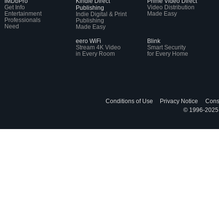
IMDbPro
Kindle Direct
Prime Video Direct
Get Info
Video Distribution
Publishing
Entertainment
Made Easy
Indie Digital & Print
Professionals
Publishing
Need
Made Easy
eero WiFi
Blink
Stream 4K Video
Smart Security
in Every Room
for Every Home
Conditions of Use
Privacy Notice
Cons
© 1996-2025, 