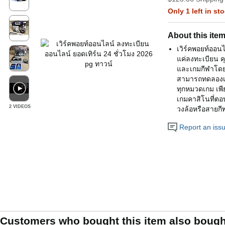
Only 1 left in st
About this ite
เวิร์คพอยท์ออนไ
แค่ลงทะเบียน ค
และเกมกีฬาโดยไม
สามารถทดลองเล่
ทุกหมวดเกม เพี
เกมคาสิโนที่ต
2 VIDEOS
วงล้อหรือสายกี
Report an issue
Customers who bought this item also bough