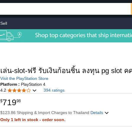
Sell
เล่น-slot-ฟรี รับเงินก้อนชิ้น ลงทุน pg slot 
Visit the PlayStation Store
Platform :
PlayStation 4
4.2
394 ratings
719
$
98
$123.86 Shipping & Import Charges to Thailand
Details
Only 1 left in stock - order soon.