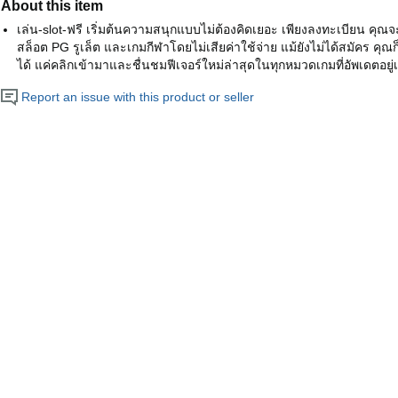
About this item
เล่น-slot-ฟรี เริ่มต้นความสนุกแบบไม่ต้องคิดเยอะ เพียงลงทะเบียน คุณ
สล็อต PG รูเล็ต และเกมกีฬาโดยไม่เสียค่าใช้จ่าย แม้ยังไม่ได้สมัคร คุ
ได้ แค่คลิกเข้ามาและชื่นชมฟีเจอร์ใหม่ล่าสุดในทุกหมวดเกมที่อัพเดตอยู
Report an issue with this product or seller