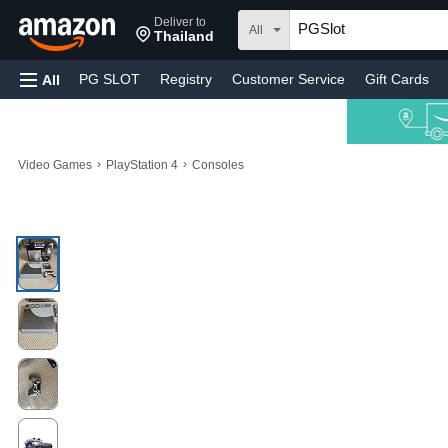
Deliver to
All
Thailand
PG SLOT
Registry
Customer Service
Gift Cards
All
›
›
Video Games
PlayStation 4
Consoles