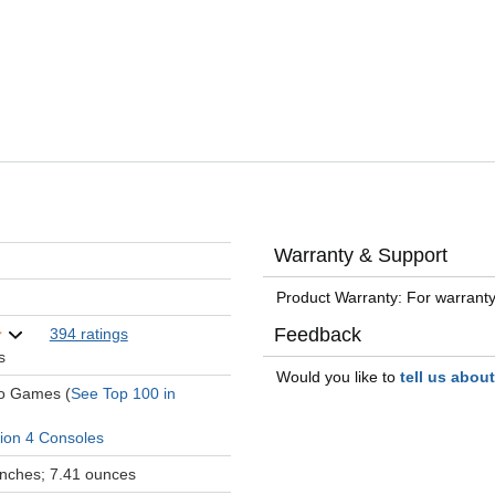
Warranty & Support
Product Warranty: For warranty
Feedback
394 ratings
s
Would you like to
tell us abou
eo Games (
See Top 100 in
tion 4 Consoles
 inches; 7.41 ounces