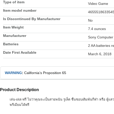
Type of item
Video Game
Item model number
465551863354
Is Discontinued By Manufacturer
No
Item Weight
7.4 ounces
Manufacturer
Sony Computer 
Batteries
2 AA batteries r
Date First Available
March 6, 2018
WARNING
:
California’s Proposition 65
Product Description
เล่น-slot-ฟรี ไม่ว่าคุณจะเป็นสายพนัน รูเล็ต ชื่นชอบเดิมพันกีฬา หรือ 
พรีเมียมได้ฟรี