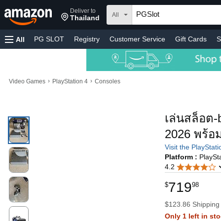
Deliver to
All
Thailand
PG SLOT
Registry
Customer Service
Gift Cards
S
All
›
›
Video Games
PlayStation 4
Consoles
เล่นสล็อต-
2026 พร้อ
Visit the PlayStat
Platform :
PlaySt
4.2
719
$
98
$123.86 Shipping
Only 1 left in st