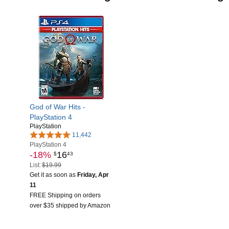
God of War Hits -
PlayStation 4
PlayStation
11,442
PlayStation 4
-18%
16
$
43
List:
$19.99
Get it as soon as
Friday, Apr
11
FREE Shipping on orders
over $35 shipped by Amazon