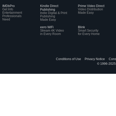
IMDbPro
Kindle Direct
Prime Video Direct
Get Info
Video Distribution
Publishing
Entertainment
Made Easy
Indie Digital & Print
Professionals
Publishing
Need
Made Easy
eero WiFi
Blink
Stream 4K Video
Smart Security
in Every Room
for Every Home
Conditions of Use
Privacy Notice
Cons
© 1996-2025, 