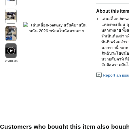
About this ite
เล่นสล็อต-betw
แค่ลงทะเบียน คุ
หลากหลาย ทั้งสล
จำเป็นต้องฝากเ
ทันที พร้อมสำรว
นอกจากนี้ ระบบ
สิทธิประโยชน์อย
นรายสัปดาห์ ที่
2 VIDEOS
สัมผัสความมันไ
Report an issue
Customers who bought this item also bough