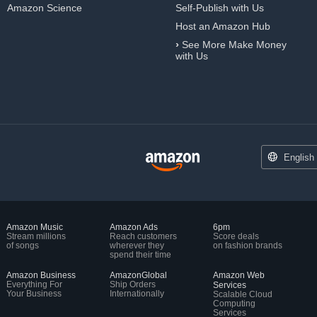
Amazon Science
Self-Publish with Us
Host an Amazon Hub
›
See More Make Money
with Us
English
Amazon Music
Amazon Ads
6pm
Stream millions
Reach customers
Score deals
of songs
wherever they
on fashion brands
spend their time
Amazon Business
AmazonGlobal
Amazon Web
Everything For
Ship Orders
Services
Your Business
Internationally
Scalable Cloud
Computing
Services