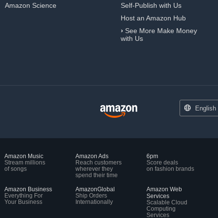
Amazon Science
Self-Publish with Us
Host an Amazon Hub
›
See More Make Money
with Us
English
Amazon Music
Amazon Ads
6pm
Stream millions
Reach customers
Score deals
of songs
wherever they
on fashion brands
spend their time
Amazon Business
AmazonGlobal
Amazon Web
Everything For
Ship Orders
Services
Your Business
Internationally
Scalable Cloud
Computing
Services