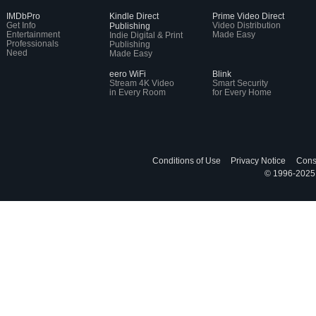
IMDbPro
Kindle Direct
Prime Video Direct
Get Info
Video Distribution
Publishing
Entertainment
Made Easy
Indie Digital & Print
Professionals
Publishing
Need
Made Easy
eero WiFi
Blink
Stream 4K Video
Smart Security
in Every Room
for Every Home
Conditions of Use
Privacy Notice
Cons
© 1996-2025, 