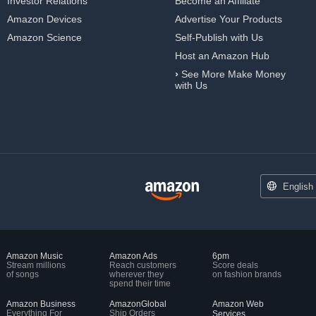
Investor Relations
Become an Affiliate
Amazon Devices
Advertise Your Products
Amazon Science
Self-Publish with Us
Host an Amazon Hub
›
See More Make Money
with Us
English
Amazon Music
Amazon Ads
6pm
Stream millions
Reach customers
Score deals
of songs
wherever they
on fashion brands
spend their time
Amazon Business
AmazonGlobal
Amazon Web
Everything For
Ship Orders
Services