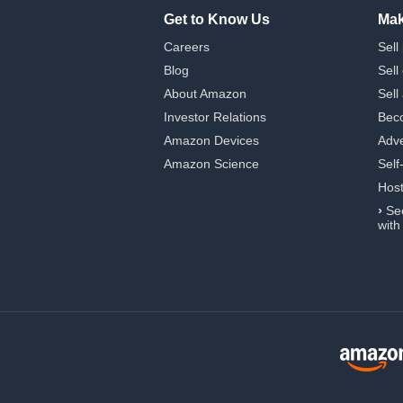
Get to Know Us
Mak
Careers
Sell
Blog
Sell
About Amazon
Sell
Investor Relations
Beco
Amazon Devices
Adve
Amazon Science
Self
Hos
›
Se
with