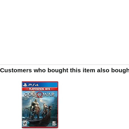
Customers who bought this item also bough