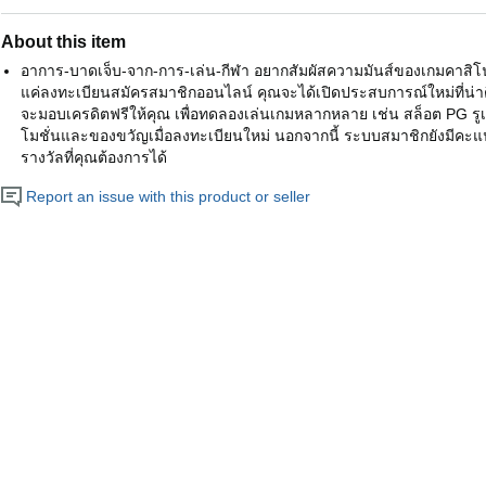
About this item
อาการ-บาดเจ็บ-จาก-การ-เล่น-กีฬา อยากสัมผัสความมันส์ของเกมคาสิโ
แค่ลงทะเบียนสมัครสมาชิกออนไลน์ คุณจะได้เปิดประสบการณ์ใหม่ที่น่าตื
จะมอบเครดิตฟรีให้คุณ เพื่อทดลองเล่นเกมหลากหลาย เช่น สล็อต PG รูเ
โมชั่นและของขวัญเมื่อลงทะเบียนใหม่ นอกจากนี้ ระบบสมาชิกยังมีค
รางวัลที่คุณต้องการได้
Report an issue with this product or seller