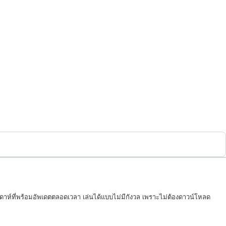
ปดาห์ที่พร้อมอัพเดตตลอดเวลา เล่นได้แบบไม่มีกังวล เพราะไม่ต้องดาวน์โหลด