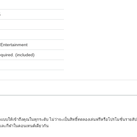
5
Entertainment
equired. (included)
กแบบให้เข้าถึงคุณในทุกระดับ ไม่ว่าจะเป็นสิทธิ์ทดลองเล่นฟรีหรือโปรโมชั่นรายสั
นและกีฬาในคอนเทนต์เดียวกัน