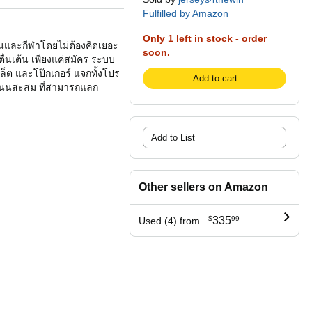
Fulfilled by Amazon
Only 1 left in stock - order
นและกีฬาโดยไม่ต้องคิดเยอะ
soon.
่นเต้น เพียงแค่สมัคร ระบบ
ล็ต และโป๊กเกอร์ แจกทั้งโปร
Add to cart
ะแนนสะสม ที่สามารถแลก
Add to List
Other sellers on Amazon
$
335
99
Used (4) from