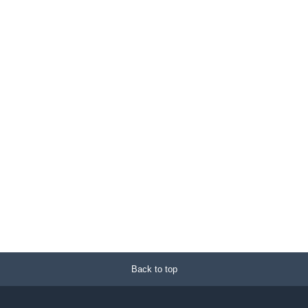
Back to top