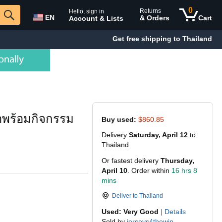
0
Returns
Hello, sign in
EN
& Orders
Cart
Account & Lists
Get free shipping to Thailand
าพร้อมกิจกรรม
Buy used:
$860.85
Delivery
Saturday, April 12
to
Thailand
Or fastest delivery
Thursday,
April 10
. Order within
16 hrs 8
mins
Deliver to
Thailand
Used: Very Good
|
Details
Sold by
jerseys4thewin