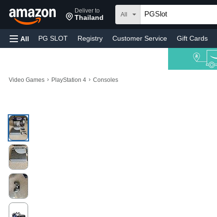
Deliver to
All
Thailand
PG SLOT
Registry
Customer Service
Gift Cards
All
›
›
Video Games
PlayStation 4
Consoles