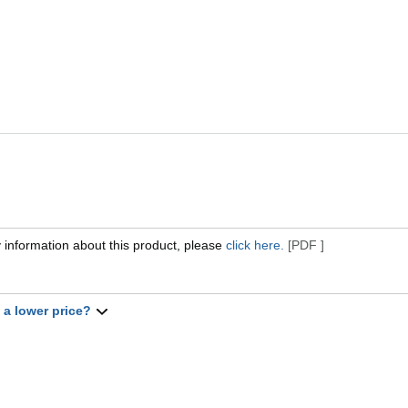
 information about this product, please
click here.
[PDF ]
t a lower price?