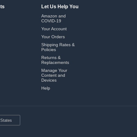
ts
Let Us Help You
Amazon and
COVID-19
Your Account
Your Orders
Shipping Rates &
Policies
Returns &
Replacements
Manage Your
Content and
Devices
Help
 States