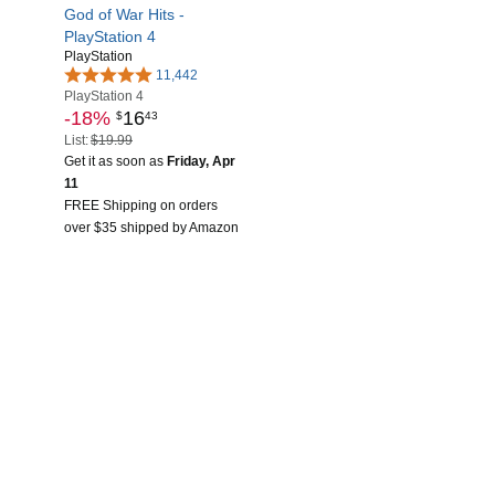
God of War Hits -
PlayStation 4
PlayStation
11,442
PlayStation 4
-18%
16
$
43
List:
$19.99
Get it as soon as
Friday, Apr
11
FREE Shipping on orders
over $35 shipped by Amazon