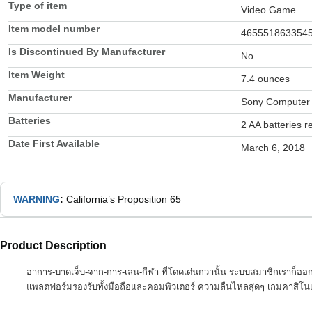
Type of item
Video Game
Item model number
465551863354
Is Discontinued By Manufacturer
No
Item Weight
7.4 ounces
Manufacturer
Sony Computer 
Batteries
2 AA batteries r
Date First Available
March 6, 2018
WARNING
:
California’s Proposition 65
Product Description
อาการ-บาดเจ็บ-จาก-การ-เล่น-กีฬา ที่โดดเด่นกว่านั้น ระบบสมาชิกเราก็ออ
แพลตฟอร์มรองรับทั้งมือถือและคอมพิวเตอร์ ความลื่นไหลสุดๆ เกมคาสิโ