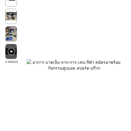
2 VIDEOS