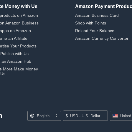
e Money with Us
Amazon Payment Produc
 products on Amazon
Amazon Business Card
 on Amazon Business
Shop with Points
 apps on Amazon
Reload Your Balance
me an Affiliate
Amazon Currency Converter
rtise Your Products
-Publish with Us
t an Amazon Hub
e More Make Money
 Us
English
$
USD - U.S. Dollar
United