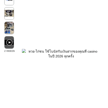
2 VIDEOS