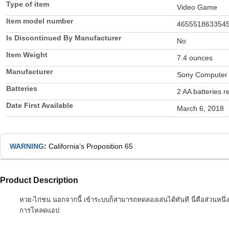
Type of item
Video Game
Item model number
465551863354
Is Discontinued By Manufacturer
No
Item Weight
7.4 ounces
Manufacturer
Sony Computer 
Batteries
2 AA batteries r
Date First Available
March 6, 2018
WARNING
:
California’s Proposition 65
Product Description
หวย-ไก่ชน นอกจากนี้ เข้าระบบก็สามารถทดลองเล่นได้ทันที นี่คือส่วนหนึ่
การโหลดแอป