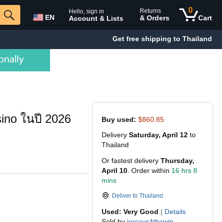
0
Returns
Hello, sign in
EN
& Orders
Cart
Account & Lists
Get free shipping to Thailand
sino ในปี 2026
Buy used:
$860.85
Delivery
Saturday, April 12
to
Thailand
Or fastest delivery
Thursday,
April 10
. Order within
16 hrs 8
mins
Deliver to
Thailand
Used: Very Good
|
Details
Sold by
jerseys4thewin