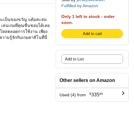
Fulfilled by Amazon
Only 1 left in stock - order
าจะเป็นของขวัญ แต้มสะสม
soon.
เล่นเกมที่คุณชื่นชอบได้เลย
นไหลตลอดการใช้งาน เพียง
Add to cart
ามรู้จักกับเกมคาสิโนที่นี่
Add to List
Other sellers on Amazon
$
335
99
Used (4) from