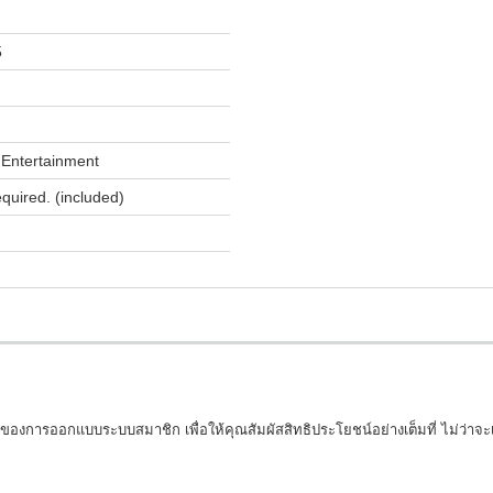
5
Entertainment
equired. (included)
งของการออกแบบระบบสมาชิก เพื่อให้คุณสัมผัสสิทธิประโยชน์อย่างเต็มที่ ไม่ว่าจ