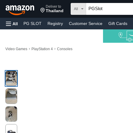
Deliver to
All
Thailand
PG SLOT
Registry
Customer Service
Gift Cards
All
›
›
Video Games
PlayStation 4
Consoles