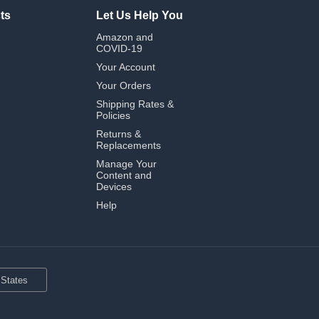
ts
Let Us Help You
Amazon and
COVID-19
Your Account
Your Orders
Shipping Rates &
Policies
Returns &
Replacements
Manage Your
Content and
Devices
Help
 States