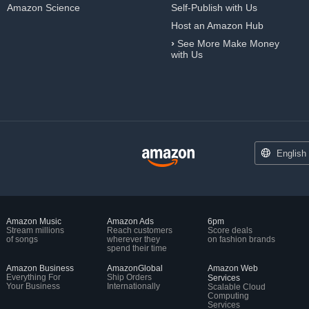
Amazon Science
Self-Publish with Us
Host an Amazon Hub
›
See More Make Money
with Us
English
Amazon Music
Amazon Ads
6pm
Stream millions
Reach customers
Score deals
of songs
wherever they
on fashion brands
spend their time
Amazon Business
AmazonGlobal
Amazon Web
Everything For
Ship Orders
Services
Your Business
Internationally
Scalable Cloud
Computing
Services